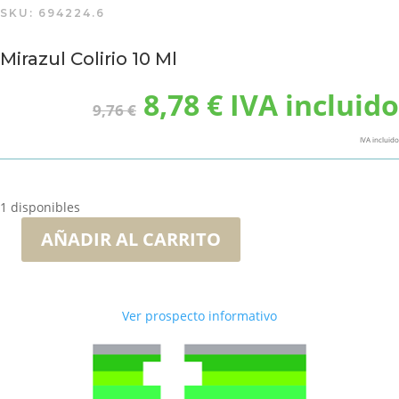
SKU:
694224.6
Mirazul Colirio 10 Ml
El
El
8,78
€
IVA incluido
9,76
€
precio
precio
original
actual
IVA incluido
era:
es:
9,76 €.
8,78 €.
1 disponibles
AÑADIR AL CARRITO
Mirazul
Colirio
10
Ml
Ver prospecto informativo
cantidad