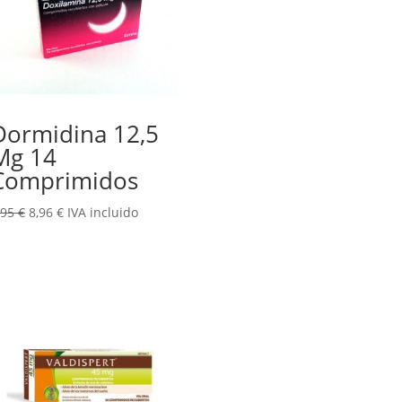
Dormidina 12,5
Mg 14
Comprimidos
El
El
,95
€
8,96
€
IVA incluido
precio
precio
original
actual
era:
es:
9,95 €.
8,96 €.