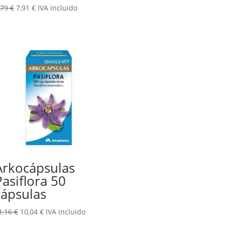
El
El
,79
€
7,91
€
IVA incluido
precio
precio
original
actual
era:
es:
8,79 €.
7,91 €.
Arkocápsulas
Pasiflora 50
cápsulas
El
El
1,16
€
10,04
€
IVA incluido
precio
precio