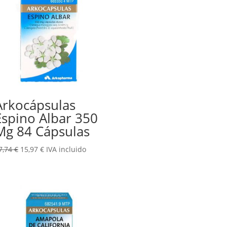
Arkocápsulas
Espino Albar 350
Mg 84 Cápsulas
El
El
7,74
€
15,97
€
IVA incluido
precio
precio
original
actual
era:
es:
17,74 €.
15,97 €.