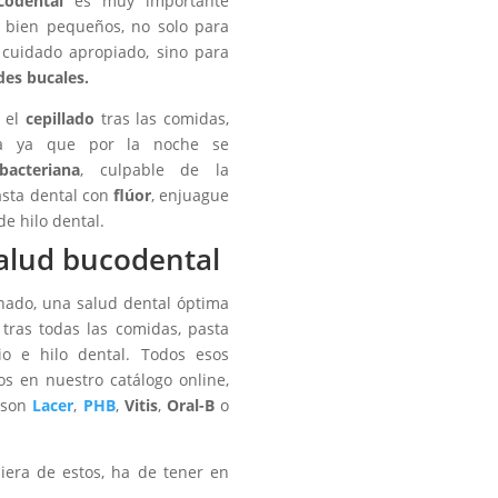
codental
es muy importante
 bien pequeños, no solo para
cuidado apropiado, sino para
es bucales.
r el
cepillado
tras las comidas,
na ya que por la noche se
bacteriana
, culpable de la
asta dental con
flúor
, enjuague
de hilo dental.
alud bucodental
ado, una salud dental óptima
 tras todas las comidas, pasta
rio e hilo dental. Todos esos
s en nuestro catálogo online,
 son
Lacer
,
PHB
,
Vitis
,
Oral-B
o
iera de estos, ha de tener en