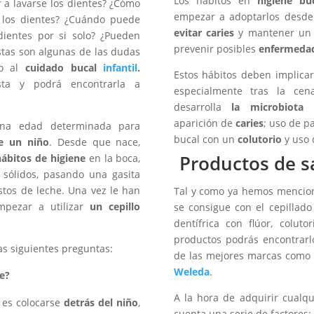
Los hábitos en
higiene bu
a lavarse los dientes? ¿Cómo
empezar a adoptarlos desde
 los dientes? ¿Cuándo puede
evitar caries
y mantener un 
dientes por si solo? ¿Pueden
prevenir posibles
enfermedad
Éstas son algunas de las dudas
to al
cuidado bucal
infantil
.
Estos hábitos deben implica
sta y podrá encontrarla a
especialmente tras la ce
desarrolla
la microbiota 
aparición de
caries
; uso de p
una edad determinada para
bucal con un
colutorio
y uso 
e un niño
. Desde que nace,
Productos de s
hábitos de higiene
en la boca,
 sólidos, pasando una gasita
stos de leche. Una vez le han
Tal y como ya hemos mencion
mpezar a utilizar
un cepillo
se consigue con el cepillado
dentífrica con flúor, coluto
productos podrás encontrarlo
as siguientes preguntas:
de las mejores marcas como
Weleda
.
e?
A la hora de adquirir cualqu
es colocarse
detrás del
niño
,
cuenta una serie de factores: