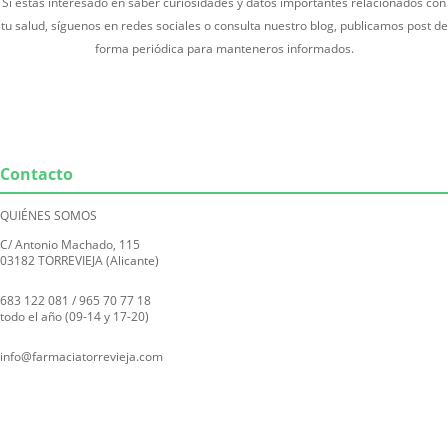
Si estas interesado en saber curiosidades y datos importantes relacionados con
tu salud, síguenos en redes sociales o consulta nuestro blog, publicamos post de
forma periódica para manteneros informados.
Contacto
QUIÉNES SOMOS
C/ Antonio Machado, 115
03182 TORREVIEJA (Alicante)
683 122 081
/
965 70 77 18
todo el año (09-14 y 17-20)
info@farmaciatorrevieja.com