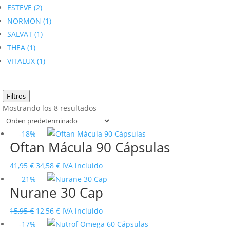
ESTEVE
(2)
NORMON
(1)
SALVAT
(1)
THEA
(1)
VITALUX
(1)
Filtros
Mostrando los 8 resultados
-18%
Oftan Mácula 90 Cápsulas
El
El
41,95
€
34,58
€
IVA incluido
precio
precio
-21%
Nurane 30 Cap
original
actual
era:
es:
El
El
15,95
€
12,56
€
IVA incluido
41,95 €.
34,58 €.
precio
precio
-17%