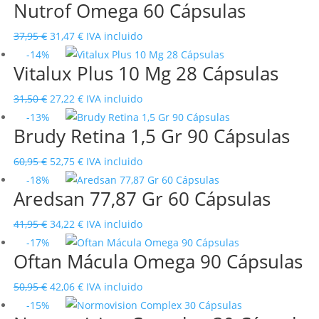
Nutrof Omega 60 Cápsulas
original
actual
era:
es:
El
El
37,95
€
31,47
€
IVA incluido
15,95 €.
12,56 €.
precio
precio
-14%
Vitalux Plus 10 Mg 28 Cápsulas
original
actual
era:
es:
El
El
31,50
€
27,22
€
IVA incluido
37,95 €.
31,47 €.
precio
precio
-13%
Brudy Retina 1,5 Gr 90 Cápsulas
original
actual
era:
es:
El
El
60,95
€
52,75
€
IVA incluido
31,50 €.
27,22 €.
precio
precio
-18%
Aredsan 77,87 Gr 60 Cápsulas
original
actual
era:
es:
El
El
41,95
€
34,22
€
IVA incluido
60,95 €.
52,75 €.
precio
precio
-17%
Oftan Mácula Omega 90 Cápsulas
original
actual
era:
es:
El
El
50,95
€
42,06
€
IVA incluido
41,95 €.
34,22 €.
precio
precio
-15%