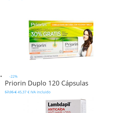
precio
precio
original
actual
era:
es:
41,95 €.
31,80 €.
-22%
Priorin Duplo 120 Cápsulas
El
El
57,95
€
45,37
€
IVA incluido
precio
precio
original
actual
era:
es: