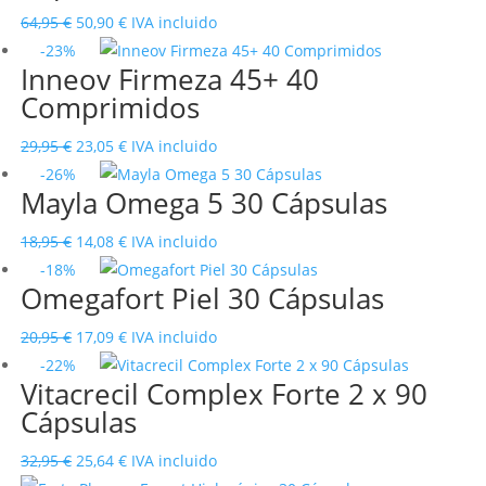
27,95 €.
19,79 €.
El
El
64,95
€
50,90
€
IVA incluido
precio
precio
-23%
Inneov Firmeza 45+ 40
original
actual
Comprimidos
era:
es:
64,95 €.
50,90 €.
El
El
29,95
€
23,05
€
IVA incluido
precio
precio
-26%
Mayla Omega 5 30 Cápsulas
original
actual
era:
es:
El
El
18,95
€
14,08
€
IVA incluido
29,95 €.
23,05 €.
precio
precio
-18%
Omegafort Piel 30 Cápsulas
original
actual
era:
es:
El
El
20,95
€
17,09
€
IVA incluido
18,95 €.
14,08 €.
precio
precio
-22%
Vitacrecil Complex Forte 2 x 90
original
actual
Cápsulas
era:
es:
20,95 €.
17,09 €.
El
El
32,95
€
25,64
€
IVA incluido