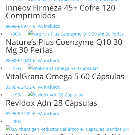
Inneov Firmeza 45+ Cofre 120
original
actual
Comprimidos
era:
es:
41,95 €.
32,01 €.
El
El
89,95
€
69,14
€
IVA incluido
precio
precio
-30%
Nature’s Plus Coenzyme Q10 30
original
actual
Mg 30 Perlas
era:
es:
89,95 €.
69,14 €.
El
El
28,50
€
20,01
€
IVA incluido
precio
precio
-27%
VitalGrana Omega 5 60 Cápsulas
original
actual
era:
es:
El
El
33,95
€
24,92
€
IVA incluido
28,50 €.
20,01 €.
precio
precio
-19%
Revidox Adn 28 Cápsulas
original
actual
era:
es:
El
El
39,95
€
32,32
€
IVA incluido
33,95 €.
24,92 €.
precio
precio
-28%
original
actual