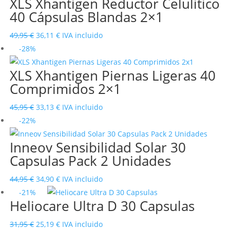
XLS Xhantigen Reductor Celulítico
era:
es:
40 Cápsulas Blandas 2×1
39,95 €.
32,32 €.
El
El
49,95
€
36,11
€
IVA incluido
precio
precio
-28%
original
actual
XLS Xhantigen Piernas Ligeras 40
era:
es:
Comprimidos 2×1
49,95 €.
36,11 €.
El
El
45,95
€
33,13
€
IVA incluido
precio
precio
-22%
original
actual
Inneov Sensibilidad Solar 30
era:
es:
Capsulas Pack 2 Unidades
45,95 €.
33,13 €.
El
El
44,95
€
34,90
€
IVA incluido
precio
precio
-21%
Heliocare Ultra D 30 Capsulas
original
actual
era:
es:
El
El
31,95
€
25,19
€
IVA incluido