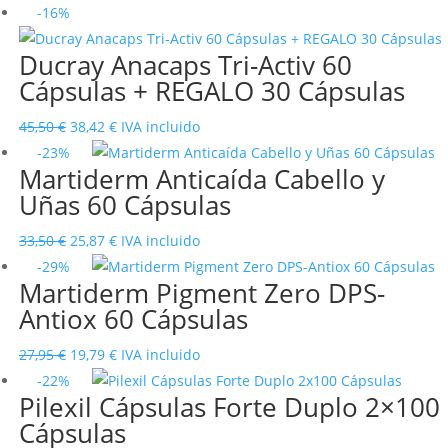
precio
precio
-16%
original
actual
Ducray Anacaps Tri-Activ 60
era:
es:
Cápsulas + REGALO 30 Cápsulas
54,95 €.
43,31 €.
El
El
45,50
€
38,42
€
IVA incluido
precio
precio
-23%
Martiderm Anticaída Cabello y
original
actual
Uñas 60 Cápsulas
era:
es:
45,50 €.
38,42 €.
El
El
33,50
€
25,87
€
IVA incluido
precio
precio
-29%
Martiderm Pigment Zero DPS-
original
actual
Antiox 60 Cápsulas
era:
es:
33,50 €.
25,87 €.
El
El
27,95
€
19,79
€
IVA incluido
precio
precio
-22%
Pilexil Cápsulas Forte Duplo 2×100
original
actual
Cápsulas
era:
es: