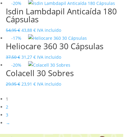
precio
precio
-20%
Isdin Lambdapil Anticaída 180
original
actual
Cápsulas
era:
es:
39,95 €.
33,96 €.
El
El
54,95
€
43,88
€
IVA incluido
precio
precio
-17%
Heliocare 360 30 Cápsulas
original
actual
era:
es:
El
El
37,50
€
31,27
€
IVA incluido
54,95 €.
43,88 €.
precio
precio
-20%
Colacell 30 Sobres
original
actual
era:
es:
El
El
29,95
€
23,91
€
IVA incluido
37,50 €.
31,27 €.
precio
precio
1
original
actual
2
era:
es:
3
29,95 €.
23,91 €.
→