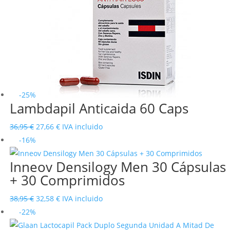
57,95 €.
45,37 €.
-25%
Lambdapil Anticaida 60 Caps
El
El
36,95
€
27,66
€
IVA incluido
precio
precio
-16%
original
actual
Inneov Densilogy Men 30 Cápsulas
era:
es:
+ 30 Comprimidos
36,95 €.
27,66 €.
El
El
38,95
€
32,58
€
IVA incluido
precio
precio
-22%
original
actual