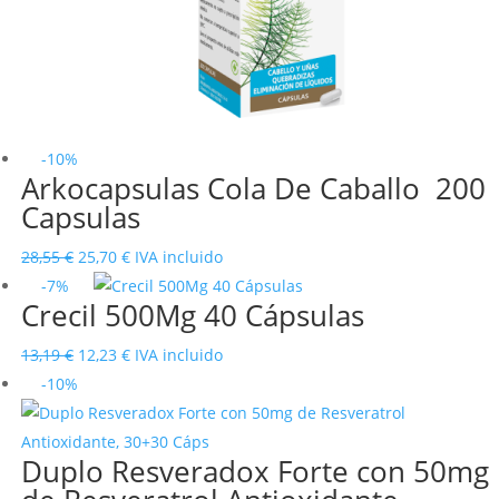
-10%
Arkocapsulas Cola De Caballo 200
Capsulas
El
El
28,55
€
25,70
€
IVA incluido
precio
precio
-7%
Crecil 500Mg 40 Cápsulas
original
actual
era:
es:
El
El
13,19
€
12,23
€
IVA incluido
28,55 €.
25,70 €.
precio
precio
-10%
original
actual
era:
es:
Duplo Resveradox Forte con 50mg
13,19 €.
12,23 €.