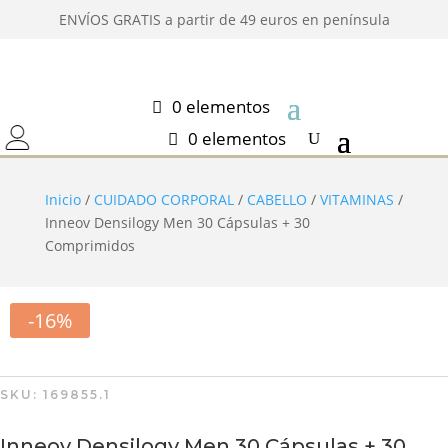
ENVÍOS GRATIS a partir de 49 euros en península
0 elementos
0 elementos
Inicio
/
CUIDADO CORPORAL
/
CABELLO
/
VITAMINAS
/
Inneov Densilogy Men 30 Cápsulas + 30
Comprimidos
-16%
SKU:
169855.1
Inneov Densilogy Men 30 Cápsulas + 30