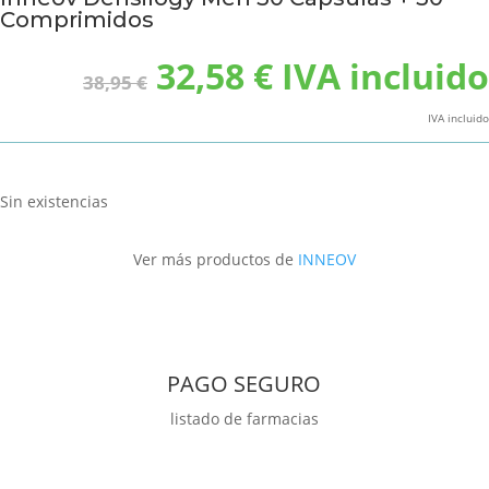
Comprimidos
El
El
32,58
€
IVA incluido
38,95
€
precio
precio
original
actual
IVA incluido
era:
es:
38,95 €.
32,58 €.
Sin existencias
Ver más productos de
INNEOV
PAGO SEGURO
listado de farmacias