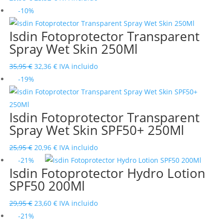
precio
precio
-10%
original
actual
Isdin Fotoprotector Transparent
era:
es:
Spray Wet Skin 250Ml
29,95 €.
23,52 €.
El
El
35,95
€
32,36
€
IVA incluido
precio
precio
-19%
original
actual
era:
es:
Isdin Fotoprotector Transparent
35,95 €.
32,36 €.
Spray Wet Skin SPF50+ 250Ml
El
El
25,95
€
20,96
€
IVA incluido
precio
precio
-21%
Isdin Fotoprotector Hydro Lotion
original
actual
SPF50 200Ml
era:
es:
25,95 €.
20,96 €.
El
El
29,95
€
23,60
€
IVA incluido
precio
precio
-21%