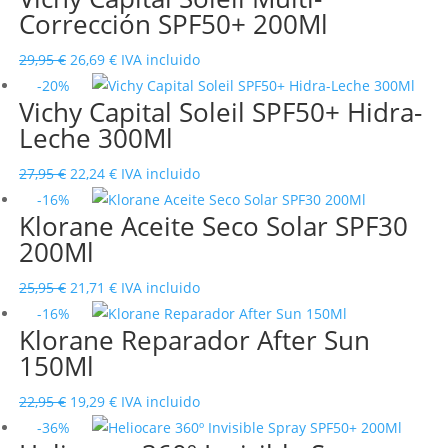
Corrección SPF50+ 200Ml
22,50 €.
17,52 €.
El
El
29,95
€
26,69
€
IVA incluido
precio
precio
-20%
Vichy Capital Soleil SPF50+ Hidra-
original
actual
Leche 300Ml
era:
es:
29,95 €.
26,69 €.
El
El
27,95
€
22,24
€
IVA incluido
precio
precio
-16%
Klorane Aceite Seco Solar SPF30
original
actual
200Ml
era:
es:
27,95 €.
22,24 €.
El
El
25,95
€
21,71
€
IVA incluido
precio
precio
-16%
Klorane Reparador After Sun
original
actual
150Ml
era:
es:
25,95 €.
21,71 €.
El
El
22,95
€
19,29
€
IVA incluido
precio
precio
-36%