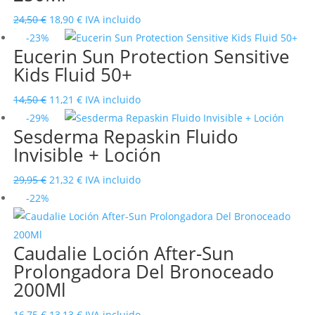
19,90 €.
16,15 €.
El
El
24,50
€
18,90
€
IVA incluido
precio
precio
-23%
Eucerin Sun Protection Sensitive
original
actual
Kids Fluid 50+
era:
es:
24,50 €.
18,90 €.
El
El
14,50
€
11,21
€
IVA incluido
precio
precio
-29%
Sesderma Repaskin Fluido
original
actual
Invisible + Loción
era:
es:
14,50 €.
11,21 €.
El
El
29,95
€
21,32
€
IVA incluido
precio
precio
-22%
original
actual
era:
es:
Caudalie Loción After-Sun
29,95 €.
21,32 €.
Prolongadora Del Bronoceado
200Ml
El
El
16,75
€
13,13
€
IVA incluido