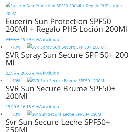
original
actual
era:
es:
Eucerin Sun Protection SPF50
29,95 €.
23,60 €.
200Ml + Regalo PH5 Loción 200Ml
El
El
24,95
€
19,79
€
IVA incluido
precio
precio
-10%
SVR Spray Sun Secure SPF 50+ 200
original
actual
Ml
era:
es:
24,95 €.
19,79 €.
El
El
22,95
€
20,66
€
IVA incluido
precio
precio
-19%
SVR Sun Secure Brume SPF50+
original
actual
200Ml
era:
es:
22,95 €.
20,66 €.
El
El
19,90
€
16,15
€
IVA incluido
precio
precio
-23%
Svr Sun Secure Leche SPF50+
original
actual
250Ml
era:
es: