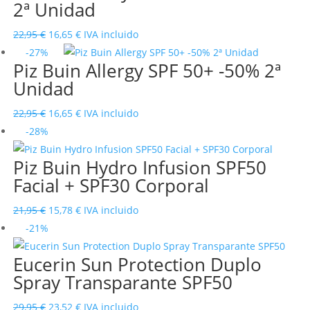
2ª Unidad
El
El
22,95
€
16,65
€
IVA incluido
precio
precio
-27%
Piz Buin Allergy SPF 50+ -50% 2ª
original
actual
Unidad
era:
es:
22,95 €.
16,65 €.
El
El
22,95
€
16,65
€
IVA incluido
precio
precio
-28%
original
actual
Piz Buin Hydro Infusion SPF50
era:
es:
Facial + SPF30 Corporal
22,95 €.
16,65 €.
El
El
21,95
€
15,78
€
IVA incluido
precio
precio
-21%
original
actual
Eucerin Sun Protection Duplo
era:
es:
Spray Transparante SPF50
21,95 €.
15,78 €.
El
El
29,95
€
23,52
€
IVA incluido