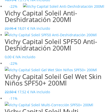
precio
precio
-22%
Vichy Capital Soleil Anti-
original
actual
Deshidratación 200Ml
era:
es:
16,75 €.
13,13 €.
El
El
22,95
€
18,01
€
IVA incluido
precio
precio
Vichy Capital Soleil SPF50 Anti-
original
actual
Deshidratación 200Ml
era:
es:
22,95 €.
18,01 €.
0,00
€
IVA incluido
-22%
Vichy Capital Soleil Gel Wet Skin
Niños SPF50+ 200Ml
El
El
22,50
€
17,52
€
IVA incluido
precio
precio
-11%
original
actual
Vichy Capital Soleil Multi-
era:
es: