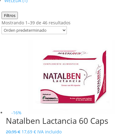
WELEDA
(1)
Filtros
Mostrando 1–39 de 46 resultados
-16%
Natalben Lactancia 60 Caps
El
El
20,95
€
17,69
€
IVA incluido