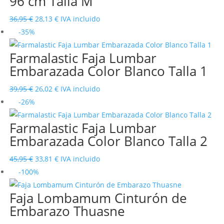
96 cm Talla M
era:
es:
27,95 €.
22,03 €.
El
El
36,95
€
28,13
€
IVA incluido
precio
precio
-35%
original
actual
Farmalastic Faja Lumbar
era:
es:
Embarazada Color Blanco Talla 1
36,95 €.
28,13 €.
El
El
39,95
€
26,02
€
IVA incluido
precio
precio
-26%
original
actual
Farmalastic Faja Lumbar
era:
es:
Embarazada Color Blanco Talla 2
39,95 €.
26,02 €.
El
El
45,95
€
33,81
€
IVA incluido
precio
precio
-100%
original
actual
Faja Lombamum Cinturón de
era:
es:
Embarazo Thuasne
45,95 €.
33,81 €.