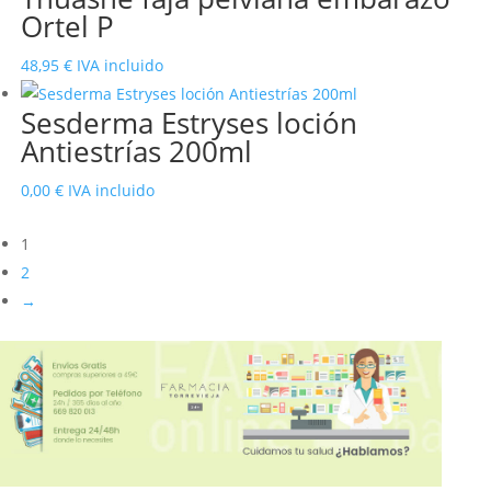
Ortel P
era:
es:
27,50 €.
22,10 €.
48,95
€
IVA incluido
Sesderma Estryses loción
Antiestrías 200ml
0,00
€
IVA incluido
1
2
→