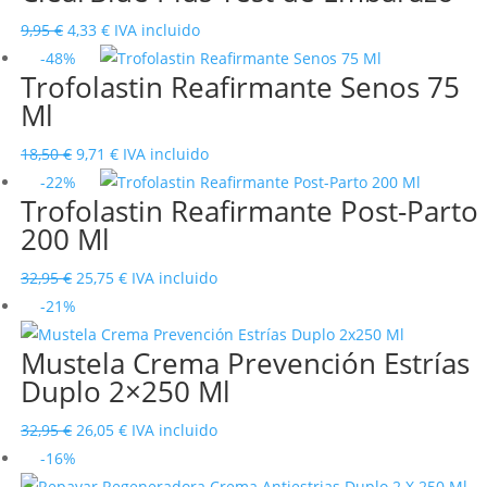
era:
es:
El
El
9,95
€
4,33
€
IVA incluido
7,95 €.
1,73 €.
precio
precio
-48%
Trofolastin Reafirmante Senos 75
original
actual
Ml
era:
es:
9,95 €.
4,33 €.
El
El
18,50
€
9,71
€
IVA incluido
precio
precio
-22%
Trofolastin Reafirmante Post-Parto
original
actual
200 Ml
era:
es:
18,50 €.
9,71 €.
El
El
32,95
€
25,75
€
IVA incluido
precio
precio
-21%
original
actual
Mustela Crema Prevención Estrías
era:
es:
Duplo 2×250 Ml
32,95 €.
25,75 €.
El
El
32,95
€
26,05
€
IVA incluido
precio
precio
-16%
original
actual