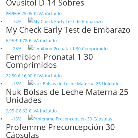
Ovusitol D 14 Sobres
original
actual
era:
es:
El
El
28,95
€
25,05
€
IVA incluido
9,95 €.
5,56 €.
precio
precio
-74%
My Check Early Test de Embarazo
original
actual
era:
es:
El
El
6,95
€
1,78
€
IVA incluido
28,95 €.
25,05 €.
precio
precio
-25%
Femibion Pronatal 1 30
original
actual
Comprimidos
era:
es:
6,95 €.
1,78 €.
El
El
22,50
€
16,90
€
IVA incluido
precio
precio
-13%
Nuk Bolsas de Leche Materna 25
original
actual
Unidades
era:
es:
22,50 €.
16,90 €.
El
El
9,95
€
8,62
€
IVA incluido
precio
precio
-16%
Profemme Preconcepción 30
original
actual
Cápsulas
era:
es: