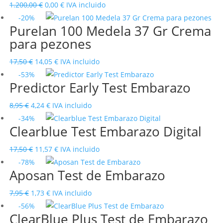
El
El
1.200,00
€
0,00
€
IVA incluido
precio
precio
-20%
Purelan 100 Medela 37 Gr Crema
original
actual
para pezones
era:
es:
1.200,00 €.
0,00 €.
El
El
17,50
€
14,05
€
IVA incluido
precio
precio
-53%
Predictor Early Test Embarazo
original
actual
era:
es:
El
El
8,95
€
4,24
€
IVA incluido
17,50 €.
14,05 €.
precio
precio
-34%
Clearblue Test Embarazo Digital
original
actual
era:
es:
El
El
17,50
€
11,57
€
IVA incluido
8,95 €.
4,24 €.
precio
precio
-78%
Aposan Test de Embarazo
original
actual
era:
es:
El
El
7,95
€
1,73
€
IVA incluido
17,50 €.
11,57 €.
precio
precio
-56%
ClearBlue Plus Test de Embarazo
original
actual