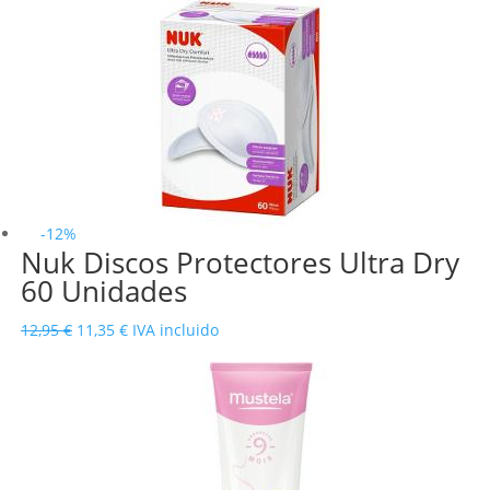
original
actual
era:
es:
8,95 €.
7,32 €.
-12%
Nuk Discos Protectores Ultra Dry
60 Unidades
El
El
12,95
€
11,35
€
IVA incluido
precio
precio
original
actual
era:
es:
12,95 €.
11,35 €.