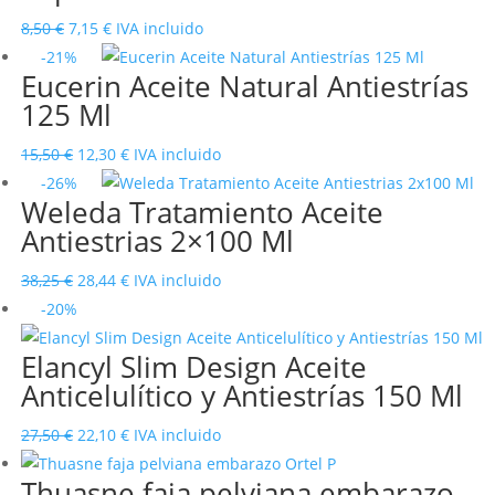
9,95 €.
8,62 €.
El
El
8,50
€
7,15
€
IVA incluido
precio
precio
-21%
Eucerin Aceite Natural Antiestrías
original
actual
125 Ml
era:
es:
8,50 €.
7,15 €.
El
El
15,50
€
12,30
€
IVA incluido
precio
precio
-26%
Weleda Tratamiento Aceite
original
actual
Antiestrias 2×100 Ml
era:
es:
15,50 €.
12,30 €.
El
El
38,25
€
28,44
€
IVA incluido
precio
precio
-20%
original
actual
Elancyl Slim Design Aceite
era:
es:
Anticelulítico y Antiestrías 150 Ml
38,25 €.
28,44 €.
El
El
27,50
€
22,10
€
IVA incluido
precio
precio
Thuasne faja pelviana embarazo
original
actual