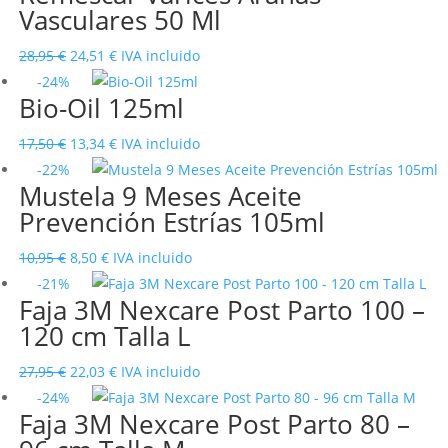
Vasculares 50 Ml
era:
es:
31,50 €.
26,81 €.
El
El
28,95
€
24,51
€
IVA incluido
precio
precio
-24%
Bio-Oil 125ml
original
actual
era:
es:
El
El
17,50
€
13,34
€
IVA incluido
28,95 €.
24,51 €.
precio
precio
-22%
Mustela 9 Meses Aceite
original
actual
Prevención Estrías 105ml
era:
es:
17,50 €.
13,34 €.
El
El
10,95
€
8,50
€
IVA incluido
precio
precio
-21%
Faja 3M Nexcare Post Parto 100 –
original
actual
120 cm Talla L
era:
es:
10,95 €.
8,50 €.
El
El
27,95
€
22,03
€
IVA incluido
precio
precio
-24%
Faja 3M Nexcare Post Parto 80 –
original
actual