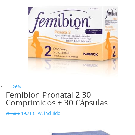
precio
precio
original
actual
era:
es:
20,95 €.
17,69 €.
-26%
Femibion Pronatal 2 30
Comprimidos + 30 Cápsulas
El
El
26,50
€
19,71
€
IVA incluido
precio
precio
original
actual