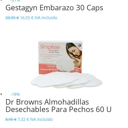
Gestagyn Embarazo 30 Caps
El
El
20,95
€
16,55
€
IVA incluido
precio
precio
original
actual
era:
es:
20,95 €.
16,55 €.
-18%
Dr Browns Almohadillas
Desechables Para Pechos 60 U
El
El
8,95
€
7,32
€
IVA incluido
precio
precio