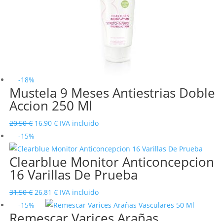
-18%
Mustela 9 Meses Antiestrias Doble
Accion 250 Ml
El
El
20,50
€
16,90
€
IVA incluido
precio
precio
-15%
original
actual
Clearblue Monitor Anticoncepcion
era:
es:
16 Varillas De Prueba
20,50 €.
16,90 €.
El
El
31,50
€
26,81
€
IVA incluido
precio
precio
-15%
Remescar Varices Arañas
original
actual