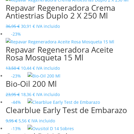
Repavar Regeneradora Crema
era:
es:
Antiestrias Duplo 2 X 250 Ml
32,95 €.
26,05 €.
El
El
36,95
€
30,91
€
IVA incluido
precio
precio
-23%
original
actual
Repavar Regeneradora Aceite
era:
es:
Rosa Mosqueta 15 Ml
36,95 €.
30,91 €.
El
El
13,50
€
10,44
€
IVA incluido
precio
precio
-23%
Bio-Oil 200 Ml
original
actual
era:
es:
El
El
23,95
€
18,36
€
IVA incluido
13,50 €.
10,44 €.
precio
precio
-44%
Clearblue Early Test de Embarazo
original
actual
era:
es:
El
El
9,95
€
5,56
€
IVA incluido
23,95 €.
18,36 €.
precio
precio
-13%