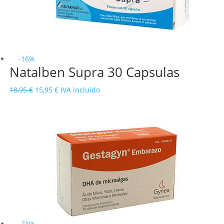
-16%
Natalben Supra 30 Capsulas
El
El
18,95
€
15,95
€
IVA incluido
precio
precio
original
actual
era:
es:
18,95 €.
15,95 €.
-21%