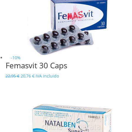
era:
es:
26,50 €.
19,71 €.
-10%
Femasvit 30 Caps
El
El
22,95
€
20,76
€
IVA incluido
precio
precio
original
actual
era:
es:
22,95 €.
20,76 €.