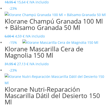
El
El
18,95
€
15,64
€
IVA incluido
precio
precio
-23%
original
actual
Klorane Champú Granada 100 Ml
era:
es:
+ Bálsamo Granada 50 Ml
18,95 €.
15,64 €.
El
El
6,00
€
4,59
€
IVA incluido
precio
precio
-15%
Klorane Mascarilla Cera de
original
actual
Magnolia 150 Ml
era:
es:
6,00 €.
4,59 €.
El
El
31,95
€
27,13
€
IVA incluido
precio
precio
-23%
original
actual
era:
es:
Klorane Nutri-Reparación
31,95 €.
27,13 €.
Mascarilla Dátil del Desierto 150
Ml