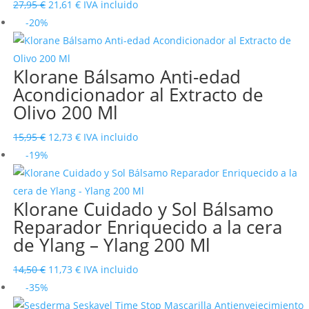
El
El
27,95
€
21,61
€
IVA incluido
precio
precio
-20%
original
actual
era:
es:
Klorane Bálsamo Anti-edad
27,95 €.
21,61 €.
Acondicionador al Extracto de
Olivo 200 Ml
El
El
15,95
€
12,73
€
IVA incluido
precio
precio
-19%
original
actual
era:
es:
Klorane Cuidado y Sol Bálsamo
15,95 €.
12,73 €.
Reparador Enriquecido a la cera
de Ylang – Ylang 200 Ml
El
El
14,50
€
11,73
€
IVA incluido
precio
precio
-35%
original
actual