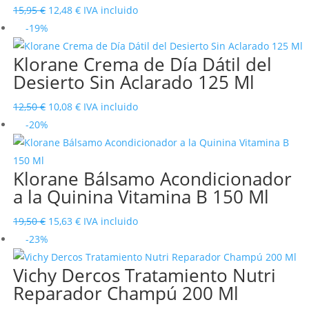
14,50 €.
11,73 €.
El
El
15,95
€
12,48
€
IVA incluido
precio
precio
-19%
original
actual
Klorane Crema de Día Dátil del
era:
es:
Desierto Sin Aclarado 125 Ml
15,95 €.
12,48 €.
El
El
12,50
€
10,08
€
IVA incluido
precio
precio
-20%
original
actual
era:
es:
Klorane Bálsamo Acondicionador
12,50 €.
10,08 €.
a la Quinina Vitamina B 150 Ml
El
El
19,50
€
15,63
€
IVA incluido
precio
precio
-23%
original
actual
Vichy Dercos Tratamiento Nutri
era:
es:
Reparador Champú 200 Ml
19,50 €.
15,63 €.