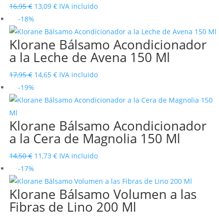
El
El
16,95
€
13,09
€
IVA incluido
precio
precio
-18%
original
actual
Klorane Bálsamo Acondicionador
era:
es:
a la Leche de Avena 150 Ml
16,95 €.
13,09 €.
El
El
17,95
€
14,65
€
IVA incluido
precio
precio
-19%
original
actual
era:
es:
Klorane Bálsamo Acondicionador
17,95 €.
14,65 €.
a la Cera de Magnolia 150 Ml
El
El
14,50
€
11,73
€
IVA incluido
precio
precio
-17%
original
actual
Klorane Bálsamo Volumen a las
era:
es:
Fibras de Lino 200 Ml
14,50 €.
11,73 €.