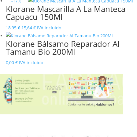
-17%
Klorane Mascarilla A La Manteca
Capuacu 150Ml
El
El
18,95
€
15,64
€
IVA incluido
precio
precio
Klorane Bálsamo Reparador Al
original
actual
Tamanu Bio 200Ml
era:
es:
18,95 €.
15,64 €.
0,00
€
IVA incluido