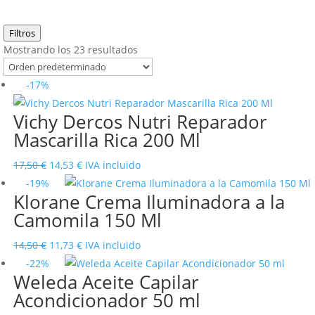
Filtros
Mostrando los 23 resultados
-17%
Vichy Dercos Nutri Reparador
Mascarilla Rica 200 Ml
El
El
17,50
€
14,53
€
IVA incluido
precio
precio
-19%
Klorane Crema Iluminadora a la
original
actual
Camomila 150 Ml
era:
es:
17,50 €.
14,53 €.
El
El
14,50
€
11,73
€
IVA incluido
precio
precio
-22%
Weleda Aceite Capilar
original
actual
Acondicionador 50 ml
era:
es: