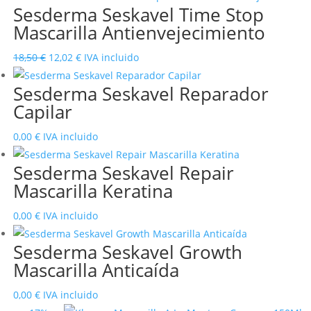
Sesderma Seskavel Time Stop
era:
es:
Mascarilla Antienvejecimiento
14,50 €.
11,73 €.
El
El
18,50
€
12,02
€
IVA incluido
precio
precio
Sesderma Seskavel Reparador
original
actual
Capilar
era:
es:
18,50 €.
12,02 €.
0,00
€
IVA incluido
Sesderma Seskavel Repair
Mascarilla Keratina
0,00
€
IVA incluido
Sesderma Seskavel Growth
Mascarilla Anticaída
0,00
€
IVA incluido