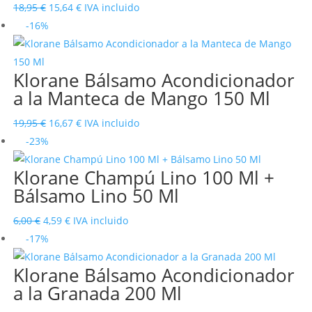
El
El
18,95
€
15,64
€
IVA incluido
precio
precio
-16%
original
actual
era:
es:
Klorane Bálsamo Acondicionador
18,95 €.
15,64 €.
a la Manteca de Mango 150 Ml
El
El
19,95
€
16,67
€
IVA incluido
precio
precio
-23%
original
actual
Klorane Champú Lino 100 Ml +
era:
es:
Bálsamo Lino 50 Ml
19,95 €.
16,67 €.
El
El
6,00
€
4,59
€
IVA incluido
precio
precio
-17%
original
actual
Klorane Bálsamo Acondicionador
era:
es:
a la Granada 200 Ml
6,00 €.
4,59 €.