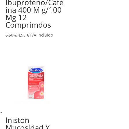
Ibuprofeno/Cafe
ina 400 M g/100
Mg 12
Comprimdos
El
El
5,50
€
4,95
€
IVA incluido
precio
precio
original
actual
era:
es:
5,50 €.
4,95 €.
Iniston
Mucosidad Y