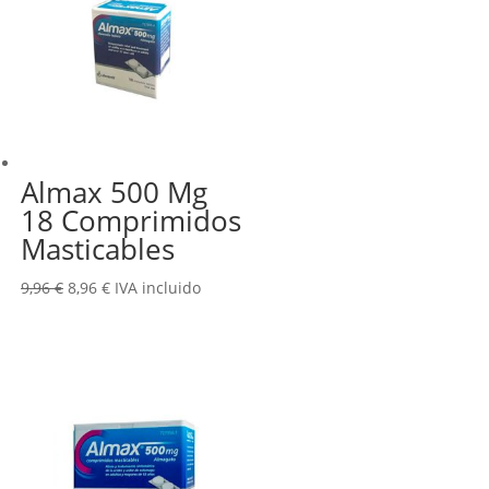
Almax 500 Mg
18 Comprimidos
Masticables
El
El
9,96
€
8,96
€
IVA incluido
precio
precio
original
actual
era:
es:
9,96 €.
8,96 €.