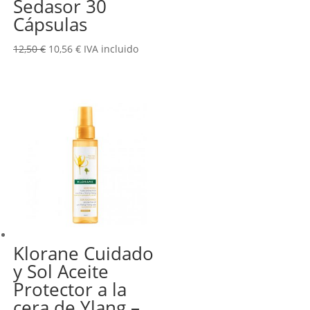
Sedasor 30
Cápsulas
El
El
12,50
€
10,56
€
IVA incluido
precio
precio
original
actual
era:
es:
12,50 €.
10,56 €.
Klorane Cuidado
y Sol Aceite
Protector a la
cera de Ylang –