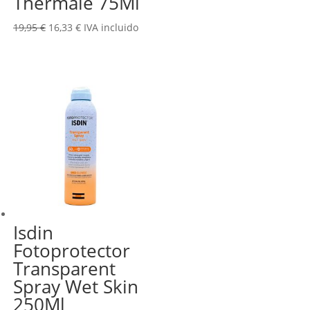
Thermale 75Ml
El
El
19,95
€
16,33
€
IVA incluido
precio
precio
original
actual
era:
es:
19,95 €.
16,33 €.
Isdin
Fotoprotector
Transparent
Spray Wet Skin
250Ml