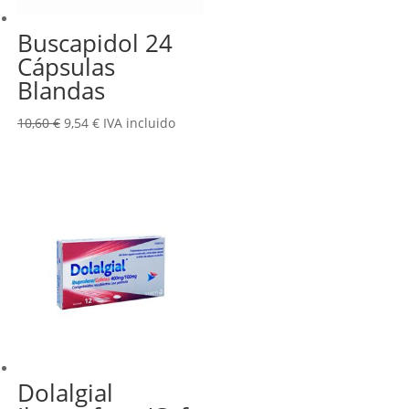
Buscapidol 24
Cápsulas
Blandas
El
El
10,60
€
9,54
€
IVA incluido
precio
precio
original
actual
era:
es:
10,60 €.
9,54 €.
Dolalgial