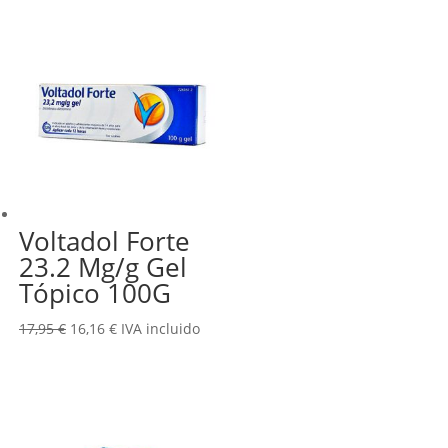
era:
es:
6,99 €.
6,29 €.
Voltadol Forte
23.2 Mg/g Gel
Tópico 100G
El
El
17,95
€
16,16
€
IVA incluido
precio
precio
original
actual
era:
es:
17,95 €.
16,16 €.