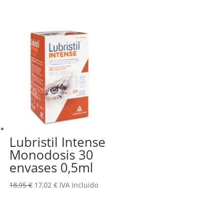
precio
precio
original
actual
era:
es:
45,50 €.
36,36 €.
Lubristil Intense
Monodosis 30
envases 0,5ml
El
El
18,95
€
17,02
€
IVA incluido
precio
precio
original
actual