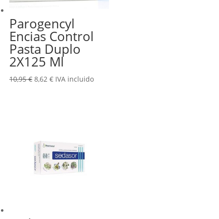
Parogencyl
Encias Control
Pasta Duplo
2X125 Ml
El
El
10,95
€
8,62
€
IVA incluido
precio
precio
original
actual
era:
es:
10,95 €.
8,62 €.