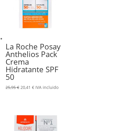
La Roche Posay
Anthelios Pack
Crema
Hidratante SPF
50
El
El
25,95
€
20,41
€
IVA incluido
precio
precio
original
actual
era:
es:
25,95 €.
20,41 €.