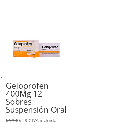
precio
precio
original
actual
era:
es:
10,58 €.
9,52 €.
Geloprofen
400Mg 12
Sobres
Suspensión Oral
El
El
6,99
€
6,29
€
IVA incluido
precio
precio
original
actual