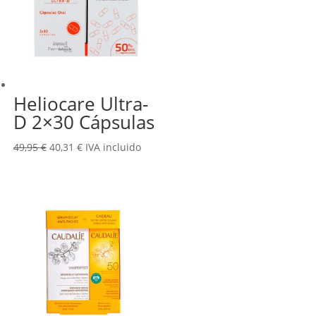
Heliocare Ultra-
D 2×30 Cápsulas
El
El
49,95
€
40,31
€
IVA incluido
precio
precio
original
actual
era:
es:
49,95 €.
40,31 €.