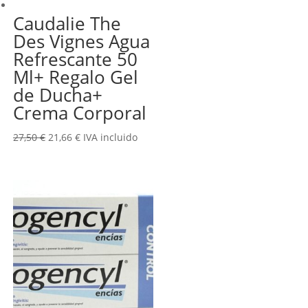
Caudalie The
Des Vignes Agua
Refrescante 50
Ml+ Regalo Gel
de Ducha+
Crema Corporal
El
El
27,50
€
21,66
€
IVA incluido
precio
precio
original
actual
era:
es:
27,50 €.
21,66 €.