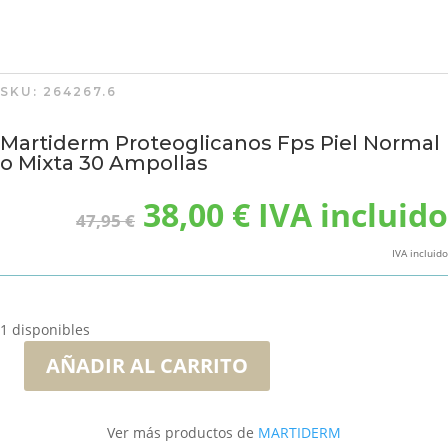
SKU:
264267.6
Martiderm Proteoglicanos Fps Piel Normal
o Mixta 30 Ampollas
El
El
38,00
€
IVA incluido
47,95
€
precio
precio
original
actual
IVA incluido
era:
es:
47,95 €.
38,00 €.
1 disponibles
AÑADIR AL CARRITO
Martiderm
Proteoglicanos
Fps
Ver más productos de
MARTIDERM
Piel