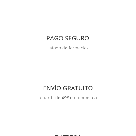
Normal
o
Mixta
30
Ampollas
PAGO SEGURO
cantidad
listado de farmacias
ENVÍO GRATUITO
a partir de 49€ en peninsula