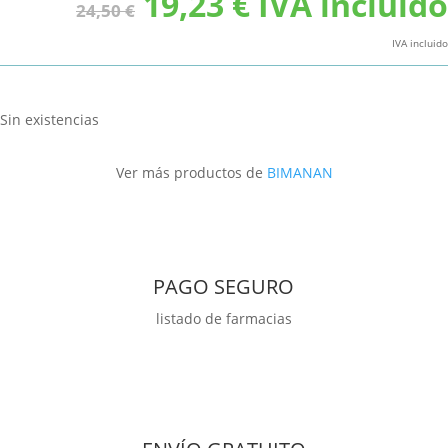
El
El
19,23
€
IVA incluido
24,50
€
precio
precio
original
actual
IVA incluido
era:
es:
24,50 €.
19,23 €.
Sin existencias
Ver más productos de
BIMANAN
PAGO SEGURO
listado de farmacias