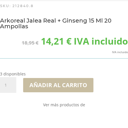
SKU:
212840.8
Arkoreal Jalea Real + Ginseng 15 Ml 20
Ampollas
El
El
14,21
€
IVA incluido
18,95
€
precio
precio
original
actual
IVA incluido
era:
es:
18,95 €.
14,21 €.
3 disponibles
Arkoreal
AÑADIR AL CARRITO
Jalea
Real
+
Ver más productos de
Ginseng
15
Ml
20