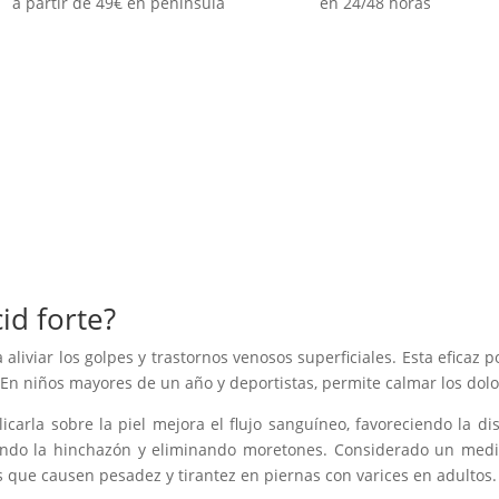
a partir de 49€ en peninsula
en 24/48 horas
id forte?
 aliviar los golpes y trastornos venosos superficiales. Esta efica
s. En niños mayores de un año y deportistas, permite calmar los do
licarla sobre la piel mejora el flujo sanguíneo, f
avoreciendo la dis
iando la hinchazón y eliminando moretones. Considerado un medic
s que causen pesadez y tirantez en piernas con varices en adultos.