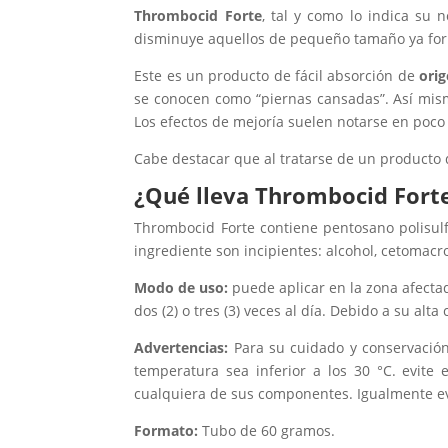
Thrombocid Forte
, tal y como lo indica su 
disminuye aquellos de pequeño tamaño ya forma
Este es un producto de fácil absorción de
orig
se conocen como “piernas cansadas”. Así mi
Los efectos de mejoría suelen notarse en poco
Cabe destacar que al tratarse de un producto
¿Qué lleva
Thrombocid Fort
Thrombocid Forte contiene
pentosano polisul
ingrediente son incipientes: alcohol, cetomacrog
Modo de uso:
puede aplicar en la zona afectad
dos (2) o tres (3) veces al día. Debido a su alta
Advertencias:
Para su cuidado y conservación
temperatura sea inferior a los 30 °C. evite 
cualquiera de sus componentes. Igualmente evi
Formato:
Tubo de 60 gramos.