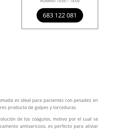
HORARIO 10:00 – 18:00
683 122 081
z pomada es ideal para pacientes con pesadez en
lores producto de golpes y torceduras.
olución de los coágulos, motivo por el cual se
amento antivaricoso, es perfecto para aliviar