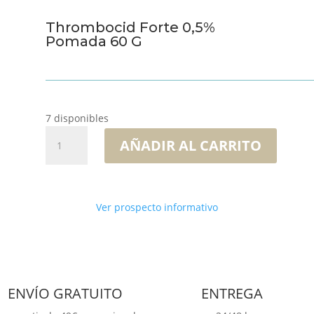
Thrombocid Forte 0,5%
Pomada 60 G
7 disponibles
Thrombocid
AÑADIR AL CARRITO
Forte
0,5%
Pomada
60
Ver prospecto informativo
G
cantidad
ENVÍO GRATUITO
ENTREGA