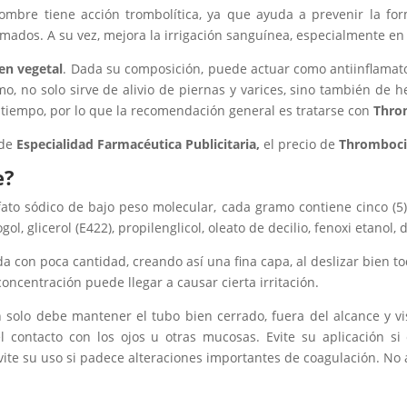
nombre tiene acción trombolítica, ya que ayuda a prevenir la f
dos. A su vez, mejora la irrigación sanguínea, especialmente en 
en vegetal
. Dada su composición, puede actuar como antiinflamator
smo,
no solo sirve de alivio de piernas y varices, sino también de
 tiempo, por lo que la recomendación general es tratarse con
Thro
 de
Especialidad Farmacéutica Publicitaria,
el precio de
Thromboci
e?
fato sódico de bajo peso molecular, cada gramo contiene cinco (5
ol, glicerol (E422), propilenglicol, oleato de decilio, fenoxi etanol,
a con poca cantidad, creando así una fina capa, al deslizar bien to
 concentración puede llegar a causar cierta irritación.
 solo debe mantener el tubo bien cerrado, fuera del alcance y v
el contacto con los ojos u otras mucosas. Evite su aplicación si 
te su uso si padece alteraciones importantes de coagulación. No a