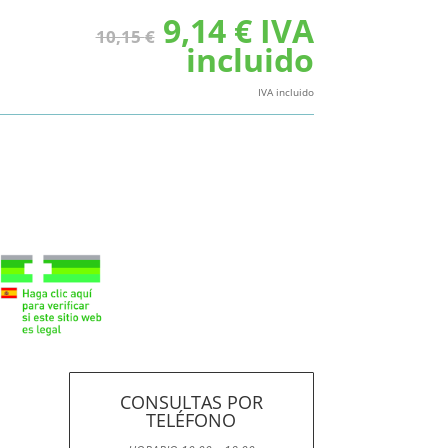
El
El
9,14
€
IVA
10,15
€
precio
precio
incluido
original
actual
era:
es:
IVA incluido
10,15 €.
9,14 €.
CONSULTAS POR
TELÉFONO