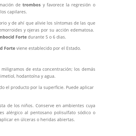
ormación de
trombos
y favorece la regresión o
los capilares.
io y de ahí que alivie los síntomas de las que
 hemorroides y ojeras por su acción edematosa.
mbocid Forte
durante 5 o 6 dias.
d Forte
viene establecido por el Estado.
) miligramos de esta concentración; los demás
 dimetiol, hodantoína y agua.
do el producto por la superficie. Puede aplicar
ista de los niños. Conserve en ambientes cuya
es alérgico al pentosano polisulfato sódico o
plicar en úlceras o heridas abiertas.