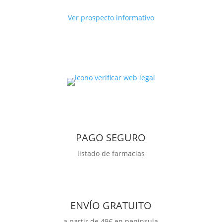
cantidad
Ver prospecto informativo
PAGO SEGURO
listado de farmacias
ENVÍO GRATUITO
a partir de 49€ en peninsula