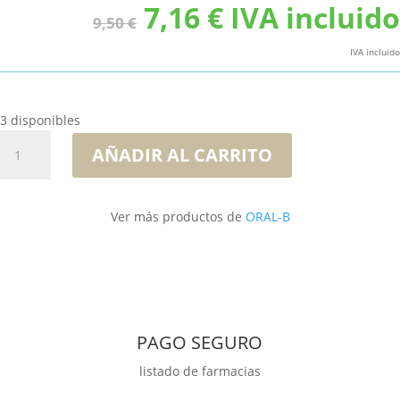
El
El
7,16
€
IVA incluido
9,50
€
precio
precio
original
actual
IVA incluido
era:
es:
9,50 €.
7,16 €.
3 disponibles
Oral-
AÑADIR AL CARRITO
B
Pro-
Expert
Ver más productos de
ORAL-B
Protección
Pofesional
Pasta
Duplo
2x
125ml
PAGO SEGURO
cantidad
listado de farmacias