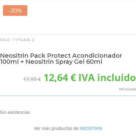
-30%
SKU:
177468.2
Neositrin Pack Protect Acondicionador
100ml + Neositrin Spray Gel 60ml
El
El
12,64
€
IVA incluido
17,95
€
precio
precio
original
actual
IVA incluido
era:
es:
17,95 €.
12,64 €.
Sin existencias
Ver más productos de
NEOSITRIN