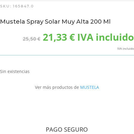
SKU:
165847.0
Mustela Spray Solar Muy Alta 200 Ml
El
El
21,33
€
IVA incluido
25,50
€
precio
precio
original
actual
IVA incluido
era:
es:
25,50 €.
21,33 €.
Sin existencias
Ver más productos de
MUSTELA
PAGO SEGURO