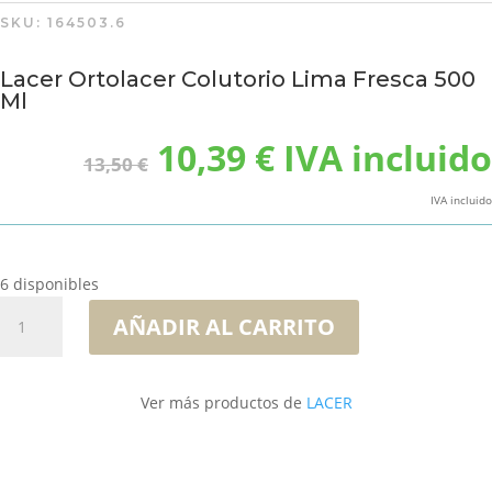
SKU:
164503.6
Lacer Ortolacer Colutorio Lima Fresca 500
Ml
El
El
10,39
€
IVA incluido
13,50
€
precio
precio
original
actual
IVA incluido
era:
es:
13,50 €.
10,39 €.
6 disponibles
Lacer
AÑADIR AL CARRITO
Ortolacer
Colutorio
Lima
Ver más productos de
LACER
Fresca
500
Ml
cantidad