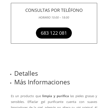
CONSULTAS POR TELÉFONO
HORARIO 10:00 – 18:00
683 122 081
Detalles
Más Informaciones
Es un producto que
limpia y purifica
las pieles grasas y
sensibles. Effaclar gel purificante cuenta con suaves
limpiadores de la piel, además no altera su pH original.
Al