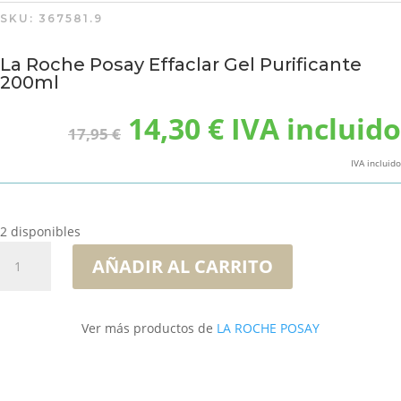
SKU:
367581.9
La Roche Posay Effaclar Gel Purificante
200ml
El
El
14,30
€
IVA incluido
17,95
€
precio
precio
original
actual
IVA incluido
era:
es:
17,95 €.
14,30 €.
2 disponibles
La
AÑADIR AL CARRITO
Roche
Posay
Effaclar
Ver más productos de
LA ROCHE POSAY
Gel
Purificante
200ml
cantidad