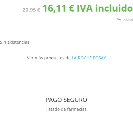
El
El
16,11
€
IVA incluido
20,95
€
precio
precio
original
actual
IVA incluido
era:
es:
20,95 €.
16,11 €.
Sin existencias
Ver más productos de
LA ROCHE POSAY
PAGO SEGURO
listado de farmacias