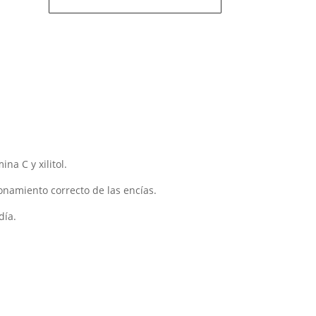
na C y xilitol.
onamiento correcto de las encías.
día.