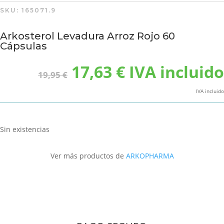
SKU:
165071.9
Arkosterol Levadura Arroz Rojo 60
Cápsulas
El
El
17,63
€
IVA incluido
19,95
€
precio
precio
original
actual
IVA incluido
era:
es:
19,95 €.
17,63 €.
Sin existencias
Ver más productos de
ARKOPHARMA