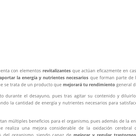
uenta con elementos
revitalizantes
que actúan eficazmente en caso
aportar la energía y nutrientes necesarios
que forman parte de l
 que se trata de un producto que
mejorará tu rendimiento
general d
o durante el desayuno, pues tras agitar su contenido y diluir
ando la cantidad de energía y nutrientes necesarios para satisfa
an múltiples beneficios para el organismo, pues además de la ene
 realiza una mejora considerable de la oxidación cerebral 
s del organismo, siendo capaz de
mejorar y regular trastornos