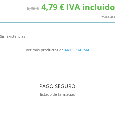
El
El
4,79
€
IVA incluido
6,95
€
precio
precio
original
actual
IVA incluido
era:
es:
6,95 €.
4,79 €.
Sin existencias
Ver más productos de
ARKOPHARMA
PAGO SEGURO
listado de farmacias