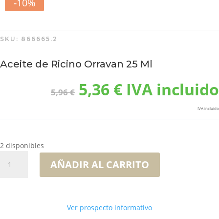
-10%
SKU:
866665.2
Aceite de Ricino Orravan 25 Ml
El
El
5,36
€
IVA incluido
5,96
€
precio
precio
original
actual
IVA incluido
era:
es:
5,96 €.
5,36 €.
2 disponibles
Aceite
AÑADIR AL CARRITO
de
Ricino
Orravan
25
Ver prospecto informativo
Ml