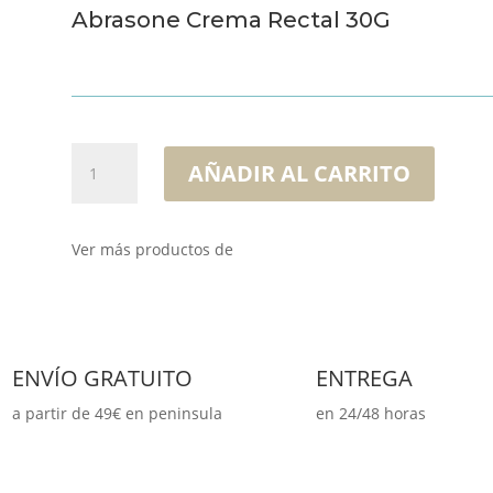
Abrasone Crema Rectal 30G
Abrasone
AÑADIR AL CARRITO
Crema
Rectal
30G
Ver más productos de
cantidad
ENVÍO GRATUITO
ENTREGA
a partir de 49€ en peninsula
en 24/48 horas