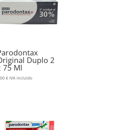
Parodontax
Original Duplo 2
x 75 Ml
,00
€
IVA incluido