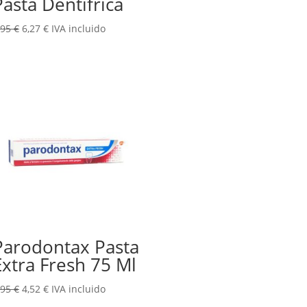
Pasta Dentífrica
El
El
,95
€
6,27
€
IVA incluido
precio
precio
original
actual
era:
es:
7,95 €.
6,27 €.
Parodontax Pasta
Extra Fresh 75 Ml
El
El
,95
€
4,52
€
IVA incluido
precio
precio