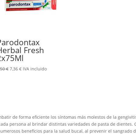
Parodontax
Herbal Fresh
2x75Ml
El
El
,50
€
7,36
€
IVA incluido
precio
precio
original
actual
era:
es:
9,50 €.
7,36 €.
atir de forma eficiente los síntomas más molestos de la gengiviti
cada persona al brindar distintas variedades de pasta de dientes. 
numerosos beneficios para la salud bucal, al prevenir el sangrado d