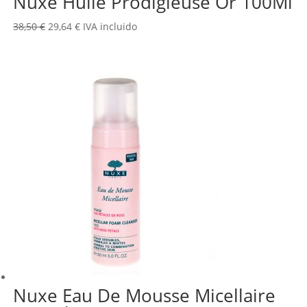
Nuxe Huile Prodigieuse Or 100Ml
El
El
38,50
€
29,64
€
IVA incluido
precio
precio
original
actual
era:
es:
38,50 €.
29,64 €.
Nuxe Eau De Mousse Micellaire