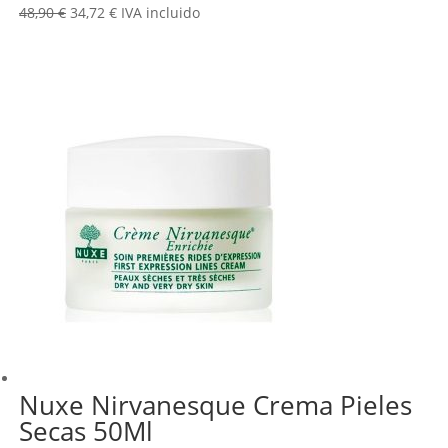
El
El
48,90
€
34,72
€
IVA incluido
precio
precio
original
actual
era:
es:
48,90 €.
34,72 €.
Nuxe Nirvanesque Crema Pieles
Secas 50Ml