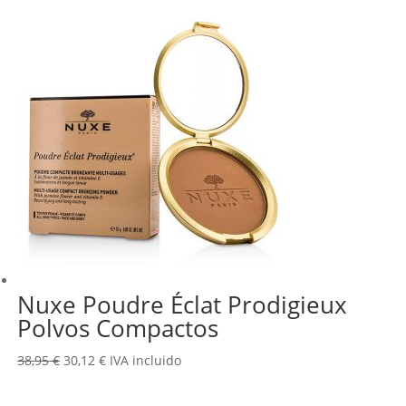
era:
es:
31,50 €.
24,18 €.
Nuxe Poudre Éclat Prodigieux
Polvos Compactos
El
El
38,95
€
30,12
€
IVA incluido
precio
precio