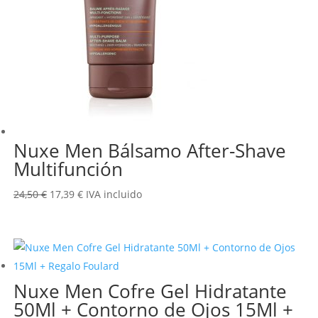
Nuxe Men Bálsamo After-Shave
Multifunción
El
El
24,50
€
17,39
€
IVA incluido
precio
precio
original
actual
era:
es:
24,50 €.
17,39 €.
Nuxe Men Cofre Gel Hidratante
50Ml + Contorno de Ojos 15Ml +