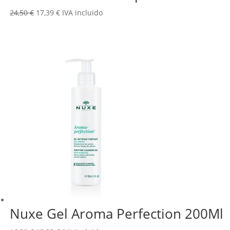
El
El
24,50
€
17,39
€
IVA incluido
precio
precio
original
actual
era:
es:
24,50 €.
17,39 €.
Nuxe Gel Aroma Perfection 200Ml