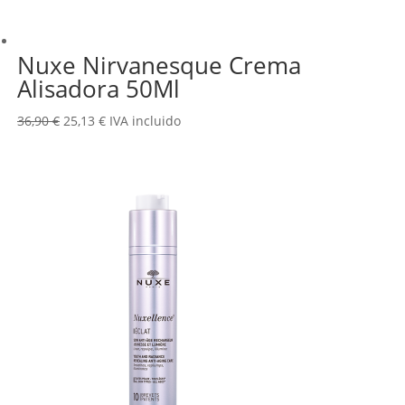
Nuxe Nirvanesque Crema
Alisadora 50Ml
El
El
36,90
€
25,13
€
IVA incluido
precio
precio
original
actual
era:
es:
36,90 €.
25,13 €.