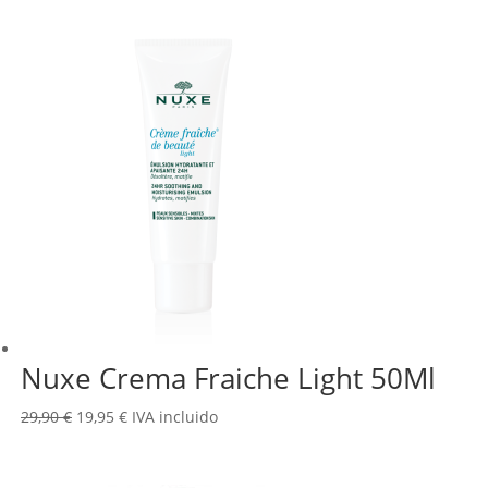
original
actual
era:
es:
20,90 €.
16,19 €.
Nuxe Crema Fraiche Light 50Ml
El
El
29,90
€
19,95
€
IVA incluido
precio
precio
original
actual