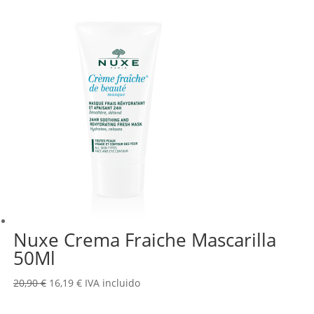
original
actual
era:
es:
38,95 €.
30,12 €.
Nuxe Crema Fraiche Mascarilla
50Ml
El
El
20,90
€
16,19
€
IVA incluido
precio
precio