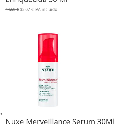
El
El
44,50
€
33,07
€
IVA incluido
precio
precio
original
actual
era:
es:
44,50 €.
33,07 €.
Nuxe Merveillance Serum 30Ml