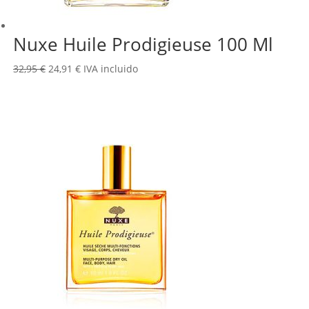
Nuxe Huile Prodigieuse 100 Ml
El
El
32,95
€
24,91
€
IVA incluido
precio
precio
original
actual
era:
es:
32,95 €.
24,91 €.