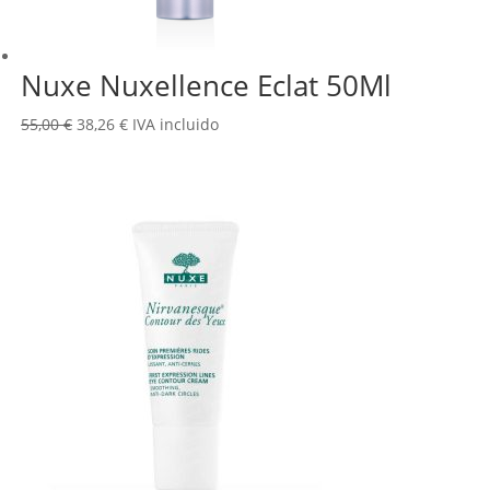
Nuxe Nuxellence Eclat 50Ml
El
El
55,00
€
38,26
€
IVA incluido
precio
precio
original
actual
era:
es:
55,00 €.
38,26 €.