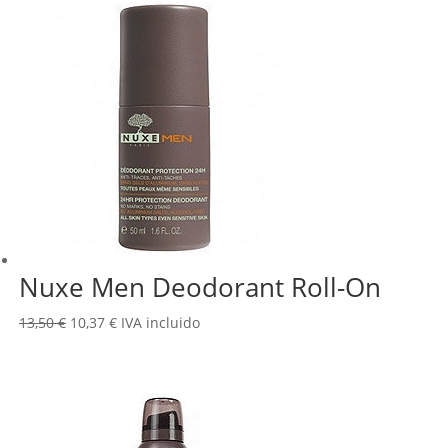
era:
es:
29,90 €.
19,95 €.
Nuxe Men Deodorant Roll-On
El
El
13,50
€
10,37
€
IVA incluido
precio
precio
original
actual
era:
es:
13,50 €.
10,37 €.