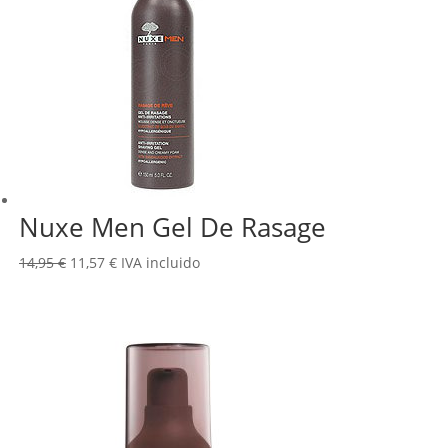
Nuxe Men Gel De Rasage
El
El
14,95
€
11,57
€
IVA incluido
precio
precio
original
actual
era:
es:
14,95 €.
11,57 €.