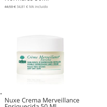
El
El
44,50
€
34,81
€
IVA incluido
precio
precio
original
actual
era:
es:
44,50 €.
34,81 €.
Nuxe Crema Merveillance
Enriquecida 50 Ml