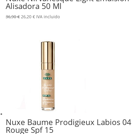
Alisadora 50 Ml
El
El
36,90
€
26,20
€
IVA incluido
precio
precio
original
actual
era:
es:
36,90 €.
26,20 €.
Nuxe Baume Prodigieux Labios 04
Rouge Spf 15