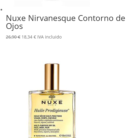
Nuxe Nirvanesque Contorno de
Ojos
El
El
26,90
€
18,34
€
IVA incluido
precio
precio
original
actual
era:
es:
26,90 €.
18,34 €.