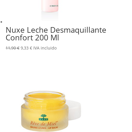
Nuxe Leche Desmaquillante
Confort 200 Ml
El
El
11,90
€
9,33
€
IVA incluido
precio
precio
original
actual
era:
es:
11,90 €.
9,33 €.