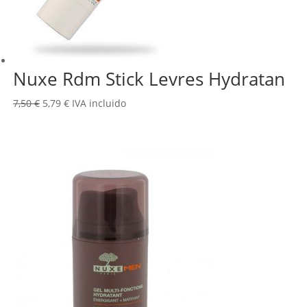
Nuxe Rdm Stick Levres Hydratan
El
El
7,50
€
5,79
€
IVA incluido
precio
precio
original
actual
era:
es:
7,50 €.
5,79 €.