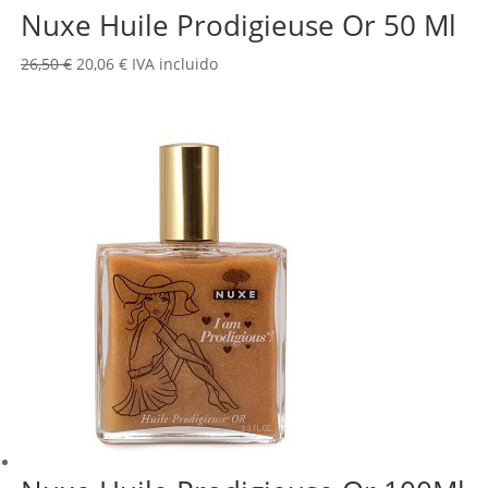
Nuxe Huile Prodigieuse Or 50 Ml
El
El
26,50
€
20,06
€
IVA incluido
precio
precio
original
actual
era:
es:
26,50 €.
20,06 €.