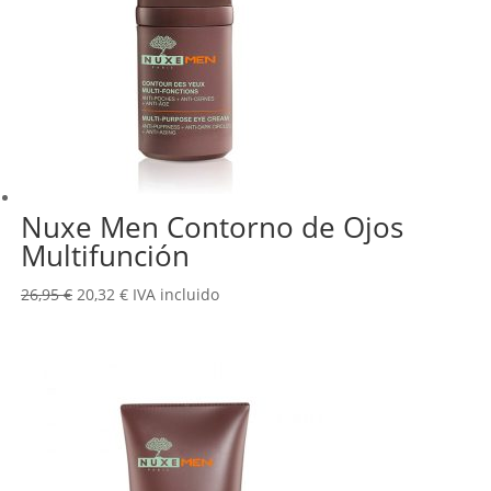
Nuxe Men Contorno de Ojos
Multifunción
El
El
26,95
€
20,32
€
IVA incluido
precio
precio
original
actual
era:
es:
26,95 €.
20,32 €.