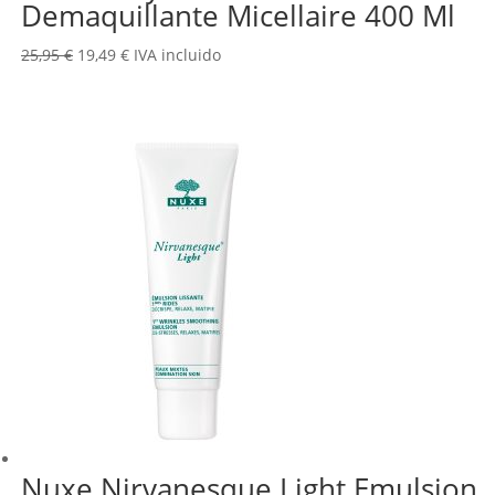
Demaquillante Micellaire 400 Ml
El
El
25,95
€
19,49
€
IVA incluido
precio
precio
original
actual
era:
es:
25,95 €.
19,49 €.
Nuxe Nirvanesque Light Emulsion