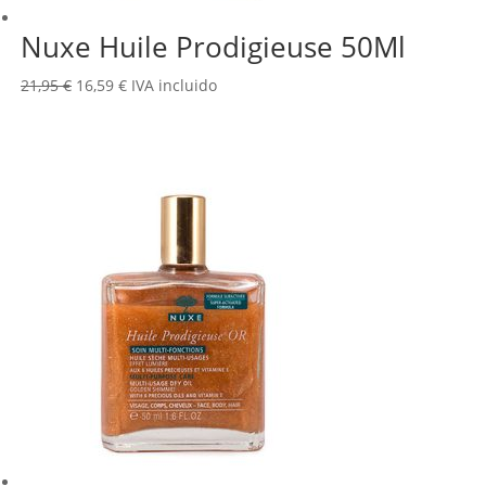
Nuxe Huile Prodigieuse 50Ml
El
El
21,95
€
16,59
€
IVA incluido
precio
precio
original
actual
era:
es:
21,95 €.
16,59 €.