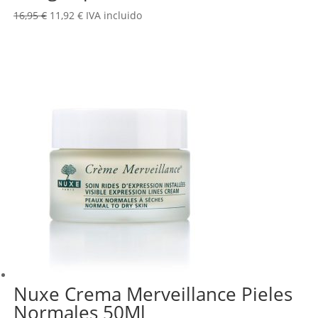
El
El
16,95
€
11,92
€
IVA incluido
precio
precio
original
actual
era:
es:
16,95 €.
11,92 €.
Nuxe Crema Merveillance Pieles
Normales 50Ml