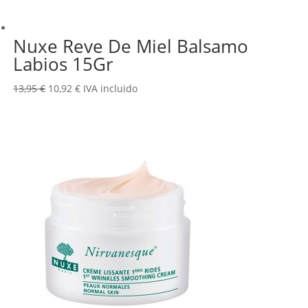
Nuxe Reve De Miel Balsamo
Labios 15Gr
El
El
13,95
€
10,92
€
IVA incluido
precio
precio
original
actual
era:
es:
13,95 €.
10,92 €.