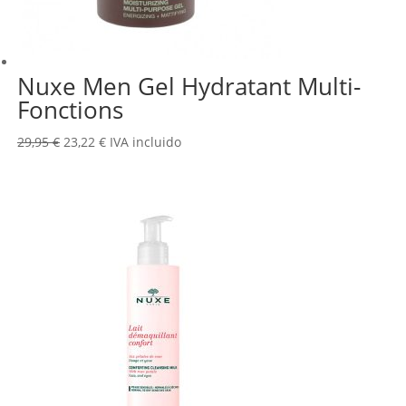
Nuxe Men Gel Hydratant Multi-
Fonctions
El
El
29,95
€
23,22
€
IVA incluido
precio
precio
original
actual
era:
es:
29,95 €.
23,22 €.