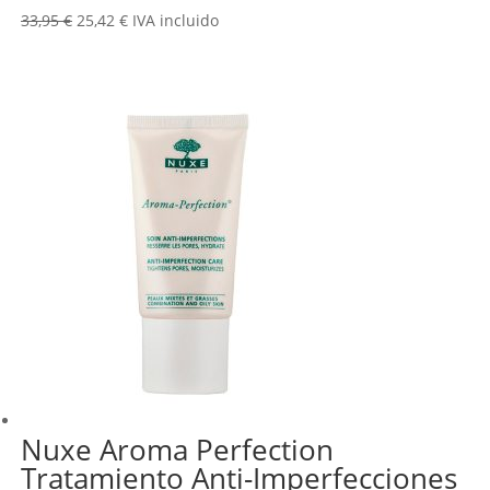
El
El
33,95
€
25,42
€
IVA incluido
precio
precio
original
actual
era:
es:
33,95 €.
25,42 €.
Nuxe Aroma Perfection
Tratamiento Anti-Imperfecciones