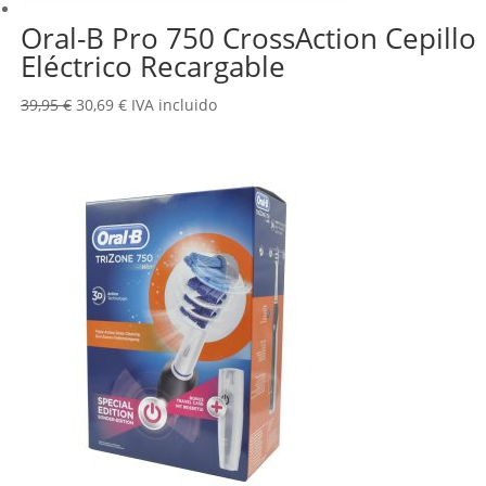
Oral-B Pro 750 CrossAction Cepillo
Eléctrico Recargable
El
El
39,95
€
30,69
€
IVA incluido
precio
precio
original
actual
era:
es:
39,95 €.
30,69 €.