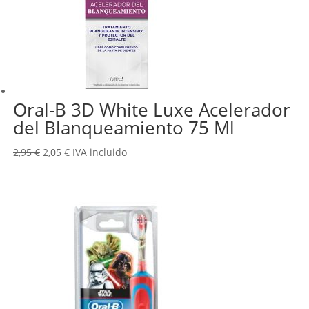
Oral-B 3D White Luxe Acelerador
del Blanqueamiento 75 Ml
El
El
2,95
€
2,05
€
IVA incluido
precio
precio
original
actual
era:
es:
2,95 €.
2,05 €.