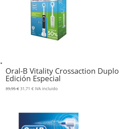
Oral-B Vitality Crossaction Duplo
Edición Especial
El
El
39,95
€
31,71
€
IVA incluido
precio
precio
original
actual
era:
es:
39,95 €.
31,71 €.