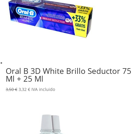
Oral B 3D White Brillo Seductor 75
Ml + 25 Ml
El
El
3,50
€
3,32
€
IVA incluido
precio
precio
original
actual
era:
es:
3,50 €.
3,32 €.