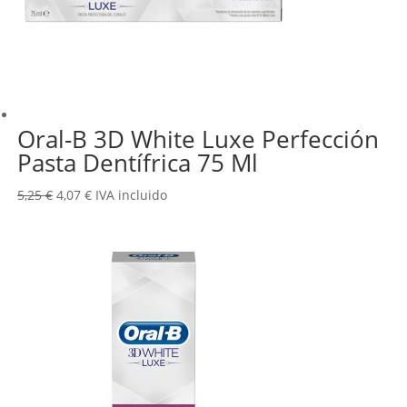
Oral-B 3D White Luxe Perfección
Pasta Dentífrica 75 Ml
El
El
5,25
€
4,07
€
IVA incluido
precio
precio
original
actual
era:
es:
5,25 €.
4,07 €.