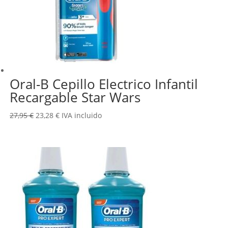
Oral-B Cepillo Electrico Infantil
Recargable Star Wars
El
El
27,95
€
23,28
€
IVA incluido
precio
precio
original
actual
era:
es:
27,95 €.
23,28 €.