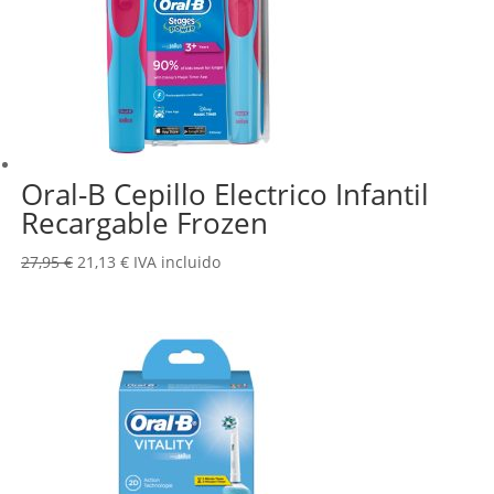
Oral-B Cepillo Electrico Infantil
Recargable Frozen
El
El
27,95
€
21,13
€
IVA incluido
precio
precio
original
actual
era:
es:
27,95 €.
21,13 €.