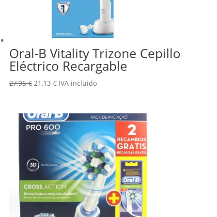
Oral-B Vitality Trizone Cepillo
Eléctrico Recargable
El
El
27,95
€
21,13
€
IVA incluido
precio
precio
original
actual
era:
es:
27,95 €.
21,13 €.