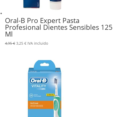
Oral-B Pro Expert Pasta
Profesional Dientes Sensibles 125
Ml
El
El
4,95
€
3,25
€
IVA incluido
precio
precio
original
actual
era:
es:
4,95 €.
3,25 €.