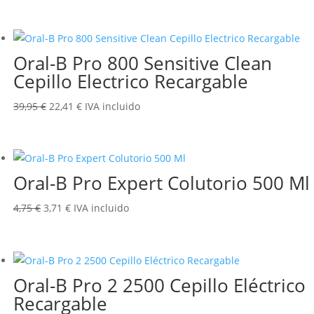
precio
precio
original
actual
era:
es:
Oral-B Pro 800 Sensitive Clean
5,95 €.
3,63 €.
Cepillo Electrico Recargable
El
El
39,95
€
22,41
€
IVA incluido
precio
precio
original
actual
era:
es:
Oral-B Pro Expert Colutorio 500 Ml
39,95 €.
22,41 €.
El
El
4,75
€
3,71
€
IVA incluido
precio
precio
original
actual
era:
es:
Oral-B Pro 2 2500 Cepillo Eléctrico
4,75 €.
3,71 €.
Recargable