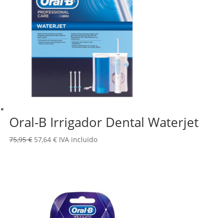
Oral-B Irrigador Dental Waterjet
El
El
75,95
€
57,64
€
IVA incluido
precio
precio
original
actual
era:
es:
75,95 €.
57,64 €.