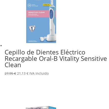
Cepillo de Dientes Eléctrico
Recargable Oral-B Vitality Sensitive
Clean
El
El
27,95
€
21,13
€
IVA incluido
precio
precio
original
actual
era:
es:
27,95 €.
21,13 €.