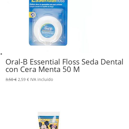
Oral-B Essential Floss Seda Dental
con Cera Menta 50 M
El
El
3,50
€
2,59
€
IVA incluido
precio
precio
original
actual
era:
es:
3,50 €.
2,59 €.