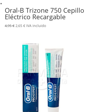
Oral-B Trizone 750 Cepillo
Eléctrico Recargable
El
El
4,95
€
2,65
€
IVA incluido
precio
precio
original
actual
era:
es:
4,95 €.
2,65 €.