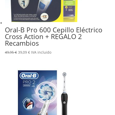
Oral-B Pro 600 Cepillo Eléctrico
Cross Action + REGALO 2
Recambios
El
El
49,95
€
39,09
€
IVA incluido
precio
precio
original
actual
era:
es:
49,95 €.
39,09 €.