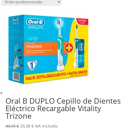
Oral B DUPLO Cepillo de Dientes
Eléctrico Recargable Vitality
Trizone
El
El
44,95
€
33,38
€
IVA incluido