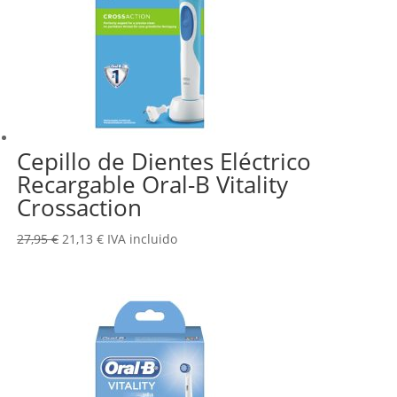
Cepillo de Dientes Eléctrico
Recargable Oral-B Vitality
Crossaction
El
El
27,95
€
21,13
€
IVA incluido
precio
precio
original
actual
era:
es:
27,95 €.
21,13 €.