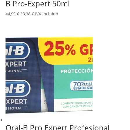
B Pro-Expert 50ml
El
El
44,95
€
33,38
€
IVA incluido
precio
precio
original
actual
era:
es:
44,95 €.
33,38 €.
Oral-B Pro Expert Profesional