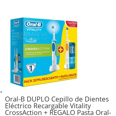
precio
precio
original
actual
era:
es:
44,95 €.
33,38 €.
Oral-B DUPLO Cepillo de Dientes
Eléctrico Recargable Vitality
CrossAction + REGALO Pasta Oral-