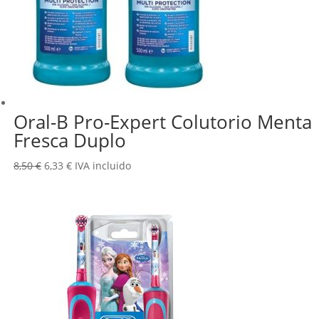
Oral-B Pro-Expert Colutorio Menta
Fresca Duplo
El
El
8,50
€
6,33
€
IVA incluido
precio
precio
original
actual
era:
es:
8,50 €.
6,33 €.