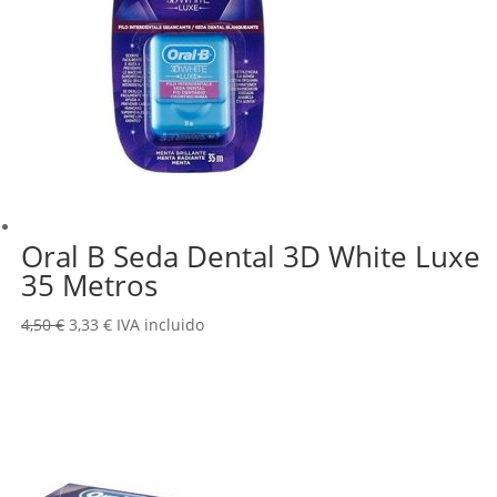
Oral B Seda Dental 3D White Luxe
35 Metros
El
El
4,50
€
3,33
€
IVA incluido
precio
precio
original
actual
era:
es:
4,50 €.
3,33 €.