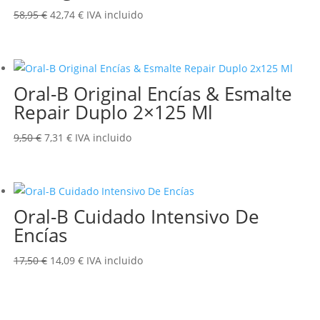
El
El
58,95
€
42,74
€
IVA incluido
precio
precio
original
actual
era:
es:
Oral-B Original Encías & Esmalte
58,95 €.
42,74 €.
Repair Duplo 2×125 Ml
El
El
9,50
€
7,31
€
IVA incluido
precio
precio
original
actual
era:
es:
Oral-B Cuidado Intensivo De
9,50 €.
7,31 €.
Encías
El
El
17,50
€
14,09
€
IVA incluido
precio
precio
original
actual
era:
es: