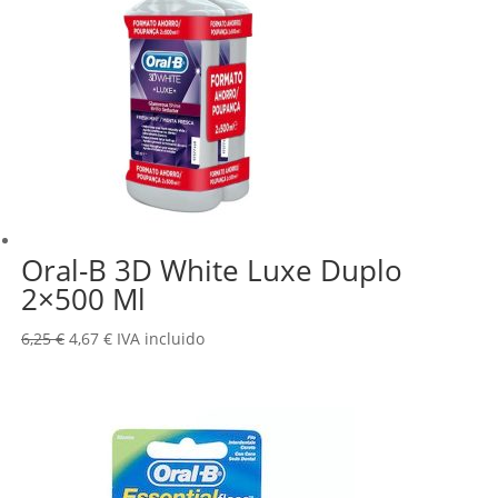
Oral-B 3D White Luxe Duplo
2×500 Ml
El
El
6,25
€
4,67
€
IVA incluido
precio
precio
original
actual
era:
es:
6,25 €.
4,67 €.