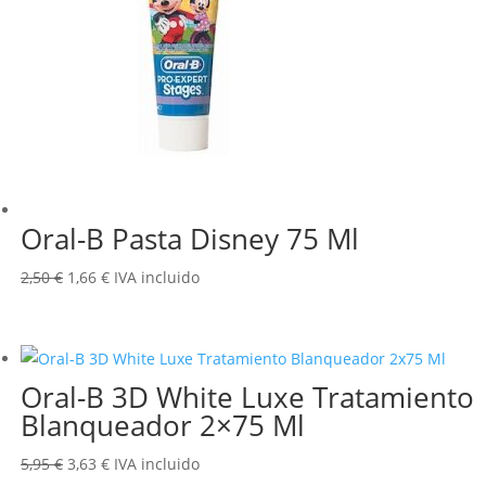
Oral-B Pasta Disney 75 Ml
El
El
2,50
€
1,66
€
IVA incluido
precio
precio
original
actual
era:
es:
Oral-B 3D White Luxe Tratamiento
2,50 €.
1,66 €.
Blanqueador 2×75 Ml
El
El
5,95
€
3,63
€
IVA incluido