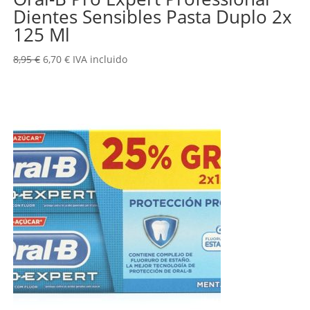
Dientes Sensibles Pasta Duplo 2x
125 Ml
El
El
8,95
€
6,70
€
IVA incluido
precio
precio
original
actual
era:
es:
8,95 €.
6,70 €.