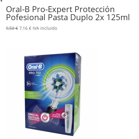
Oral-B Pro-Expert Protección
Pofesional Pasta Duplo 2x 125ml
El
El
9,50
€
7,16
€
IVA incluido
precio
precio
original
actual
era:
es:
9,50 €.
7,16 €.