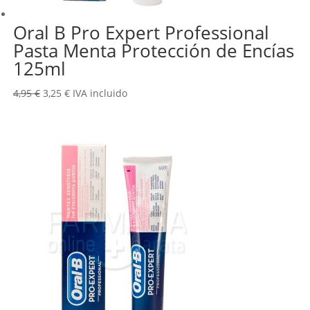
Oral B Pro Expert Professional
Pasta Menta Protección de Encías
125ml
El
El
4,95
€
3,25
€
IVA incluido
precio
precio
original
actual
era:
es:
4,95 €.
3,25 €.