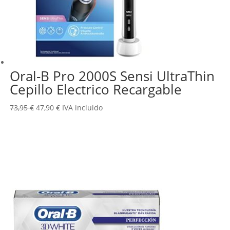
Oral-B Pro 2000S Sensi UltraThin
Cepillo Electrico Recargable
El
El
73,95
€
47,90
€
IVA incluido
precio
precio
original
actual
era:
es:
73,95 €.
47,90 €.