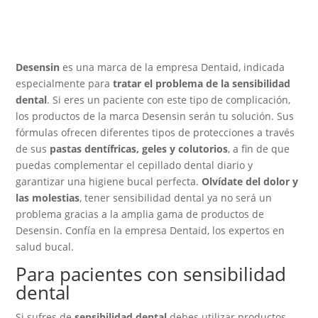
era:
es:
13,50 €.
11,28 €.
Desensin
es una marca de la empresa Dentaid, indicada
especialmente para
tratar el problema de la sensibilidad
dental
. Si eres un paciente con este tipo de complicación,
los productos de la marca Desensin serán tu solución. Sus
fórmulas ofrecen diferentes tipos de protecciones a través
de sus
pastas dentífricas, geles y colutorios
, a fin de que
puedas complementar el cepillado dental diario y
garantizar una higiene bucal perfecta.
Olvídate del dolor y
las molestias
, tener sensibilidad dental ya no será un
problema gracias a la amplia gama de productos de
Desensin. Confía en la empresa Dentaid, los expertos en
salud bucal.
Para pacientes con sensibilidad
dental
Si sufres de
sensibilidad dental
debes utilizar productos