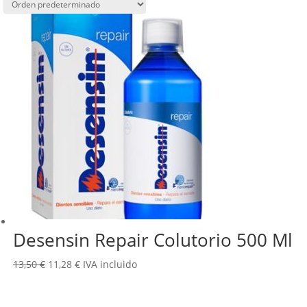
Desensin Repair Colutorio 500 Ml
El
El
13,50
€
11,28
€
IVA incluido
precio
precio
original
actual