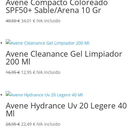
Avene Compacto Coloreado
SPF50+ Sable/Arena 10 Gr
El
El
40,50
€
34,01
€
IVA incluido
precio
precio
original
actual
era:
es:
Avene Cleanance Gel Limpiador
40,50 €.
34,01 €.
200 Ml
El
El
16,95
€
12,95
€
IVA incluido
precio
precio
original
actual
era:
es:
Avene Hydrance Uv 20 Legere 40
16,95 €.
12,95 €.
Ml
El
El
28,95
€
22,49
€
IVA incluido
precio
precio