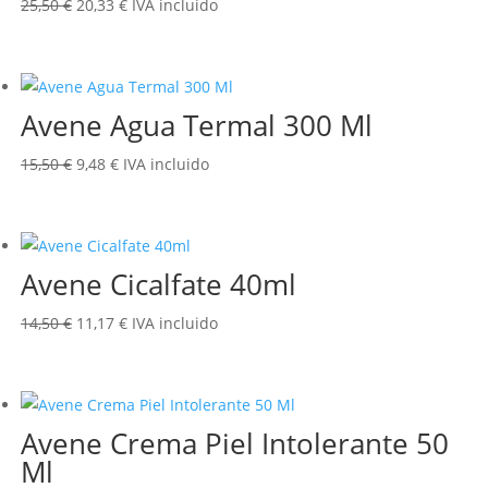
El
El
25,50
€
20,33
€
IVA incluido
precio
precio
original
actual
era:
es:
Avene Agua Termal 300 Ml
25,50 €.
20,33 €.
El
El
15,50
€
9,48
€
IVA incluido
precio
precio
original
actual
era:
es:
Avene Cicalfate 40ml
15,50 €.
9,48 €.
El
El
14,50
€
11,17
€
IVA incluido
precio
precio
original
actual
era:
es:
Avene Crema Piel Intolerante 50
14,50 €.
11,17 €.
Ml