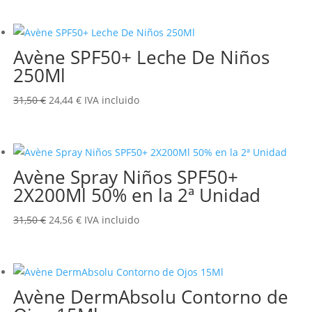
original
actual
era:
es:
Avène SPF50+ Leche De Niños
19,95 €.
16,33 €.
250Ml
El
El
31,50
€
24,44
€
IVA incluido
precio
precio
original
actual
era:
es:
Avène Spray Niños SPF50+
31,50 €.
24,44 €.
2X200Ml 50% en la 2ª Unidad
El
El
31,50
€
24,56
€
IVA incluido
precio
precio
original
actual
era:
es:
Avène DermAbsolu Contorno de
31,50 €.
24,56 €.