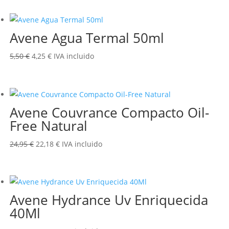
original
actual
era:
es:
Avene Agua Termal 50ml
28,95 €.
22,49 €.
El
El
5,50
€
4,25
€
IVA incluido
precio
precio
original
actual
era:
es:
Avene Couvrance Compacto Oil-
5,50 €.
4,25 €.
Free Natural
El
El
24,95
€
22,18
€
IVA incluido
precio
precio
original
actual
era:
es:
Avene Hydrance Uv Enriquecida
24,95 €.
22,18 €.
40Ml