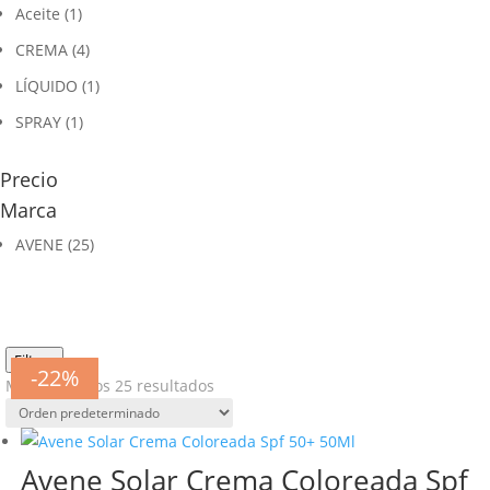
Aceite
(1)
CREMA
(4)
LÍQUIDO
(1)
SPRAY
(1)
Precio
Marca
AVENE
(25)
Filtros
-14%
-22%
-22%
-16%
-24%
-22%
-23%
-11%
-20%
-39%
-23%
-14%
-22%
-23%
-19%
-20%
-17%
-8%
-12%
-18%
-22%
-22%
-20%
-18%
-22%
Mostrando los 25 resultados
Avene Solar Crema Coloreada Spf