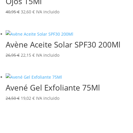
Ojos 15Ml
El
El
40,95
€
32,60
€
IVA incluido
precio
precio
original
actual
era:
es:
Avène Aceite Solar SPF30 200Ml
40,95 €.
32,60 €.
El
El
26,95
€
22,15
€
IVA incluido
precio
precio
original
actual
era:
es:
Avené Gel Exfoliante 75Ml
26,95 €.
22,15 €.
El
El
24,50
€
19,02
€
IVA incluido
precio
precio
original
actual
era:
es:
24,50 €.
19,02 €.