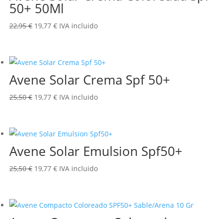
50+ 50Ml
El
El
22,95
€
19,77
€
IVA incluido
precio
precio
original
actual
era:
es:
Avene Solar Crema Spf 50+
22,95 €.
19,77 €.
El
El
25,50
€
19,77
€
IVA incluido
precio
precio
original
actual
era:
es:
Avene Solar Emulsion Spf50+
25,50 €.
19,77 €.
El
El
25,50
€
19,77
€
IVA incluido
precio
precio
original
actual
era:
es:
25,50 €.
19,77 €.