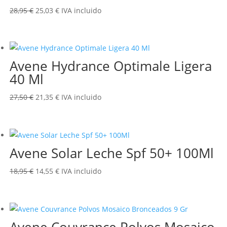
El
El
28,95
€
25,03
€
IVA incluido
precio
precio
original
actual
era:
es:
Avene Hydrance Optimale Ligera
28,95 €.
25,03 €.
40 Ml
El
El
27,50
€
21,35
€
IVA incluido
precio
precio
original
actual
era:
es:
Avene Solar Leche Spf 50+ 100Ml
27,50 €.
21,35 €.
El
El
18,95
€
14,55
€
IVA incluido
precio
precio
original
actual
era:
es:
Avene Couvrance Polvos Mosaico
18,95 €.
14,55 €.