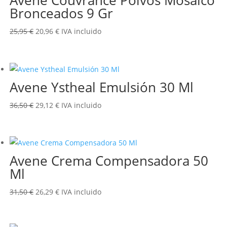
Bronceados 9 Gr
El
El
25,95
€
20,96
€
IVA incluido
precio
precio
original
actual
era:
es:
Avene Ystheal Emulsión 30 Ml
25,95 €.
20,96 €.
El
El
36,50
€
29,12
€
IVA incluido
precio
precio
original
actual
era:
es:
Avene Crema Compensadora 50
36,50 €.
29,12 €.
Ml
El
El
31,50
€
26,29
€
IVA incluido
precio
precio
original
actual