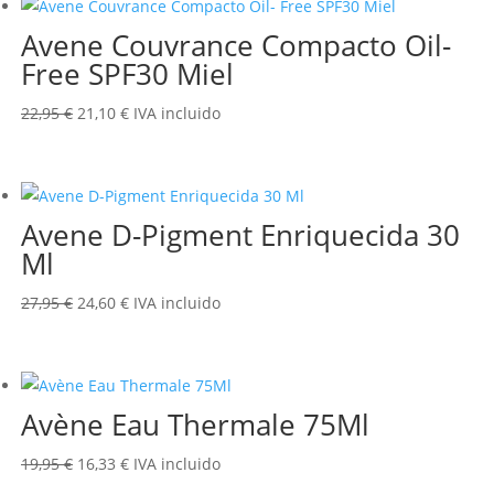
era:
es:
Avene Couvrance Compacto Oil-
31,50 €.
26,29 €.
Free SPF30 Miel
El
El
22,95
€
21,10
€
IVA incluido
precio
precio
original
actual
era:
es:
Avene D-Pigment Enriquecida 30
22,95 €.
21,10 €.
Ml
El
El
27,95
€
24,60
€
IVA incluido
precio
precio
original
actual
era:
es:
Avène Eau Thermale 75Ml
27,95 €.
24,60 €.
El
El
19,95
€
16,33
€
IVA incluido
precio
precio